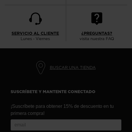
website
version
for
United
SERVICIO AL CLIENTE
¿PREGUNTAS?
Lunes - Viernes
visita nuestra FAQ
States
.
BUSCAR UNA TIENDA
SUSCRÍBETE Y MANTENTE CONECTADO
¡Suscríbete para obtener 15% de descuento en tu
primera compra!