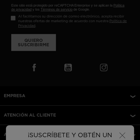
Este sitio está protegido por reCAPTCHA Enterprise y se aplican la
Política
de privacidad
y los
Términos de servicio
de Google.
Al facilitarnos su dirección de correo electrónico, acepta recibir
nuestras ofertas de marketing de acuerdo con nuestra
Política de
Privacidad
.
QUIERO
SUSCRIBIRME
EMPRESA
ATENCIÓN AL CLIENTE
×
¡SUSCRÍBETE Y OBTÉN UN
AVISOS LEGALES