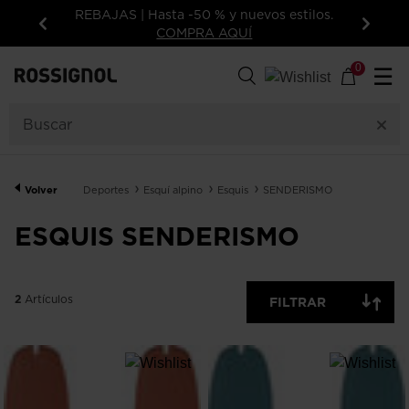
REBAJAS | Hasta -50 % y nuevos estilos.
COMPRA AQUÍ
Anterior
Siguie
2
Artículos
0
☰
TALLA
PRECIO
Volver
Deportes
Esquí alpino
Esquis
SENDERISMO
COLOR
ESQUIS SENDERISMO
NIVEL DE ESQUÍ
2
Artículos
MOSTRAR
FILTRAR
SOLO
OFF
DISPONIBLE
ELIMINAR
APLICAR