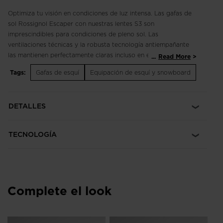
Optimiza tu visión en condiciones de luz intensa. Las gafas de
sol Rossignol Escaper con nuestras lentes S3 son
imprescindibles para condiciones de pleno sol. Las
ventilaciones técnicas y la robusta tecnología antiempañante
las mantienen perfectamente claras incluso en esfuerzos
...
Read More
intensos.
Tags:
Gafas de esquí
Equipación de esquí y snowboard
Ideal para días soleados
El tinte ahumado S3 ofrece una visibilidad fiable y protección
DETALLES
UV bajo el sol.
Tecnología antiempañante
TECNOLOGÍA
Nuestra tecnología Fog Control incluye un recubrimiento
antiempañante en las lentes y ventilaciones técnicas para una
visibilidad sin niebla.
Ajuste ajustable
Complete el look
Las almohadillas nasales y las patillas ajustables permiten
adaptar las gafas a tu rostro.
Lentes resistentes