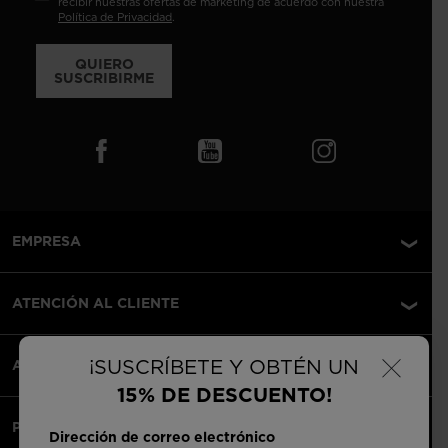
recibir nuestras ofertas de marketing de acuerdo con nuestra
Política de Privacidad
.
QUIERO
SUSCRIBIRME
EMPRESA
ATENCIÓN AL CLIENTE
×
¡SUSCRÍBETE Y OBTÉN UN
AVISOS LEGALES
15% DE DESCUENTO!
PAGOS ACEPTADOS
Dirección de correo electrónico