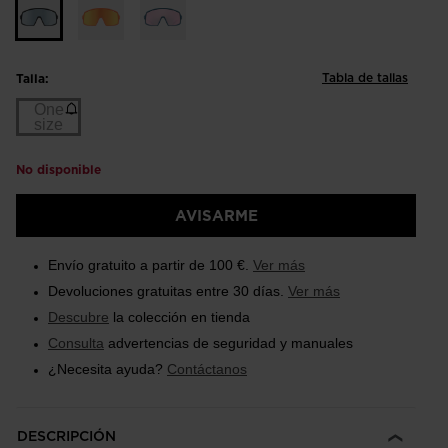
Tabla de tallas
Talla:
One
size
No disponible
Talla
One
AVISARME
size
(Agotado)
Envío gratuito a partir de 100 €.
Ver más
selected
Devoluciones gratuitas entre 30 días.
Ver más
Descubre
la colección en tienda
Consulta
advertencias de seguridad y manuales
¿Necesita ayuda?
Contáctanos
DESCRIPCIÓN