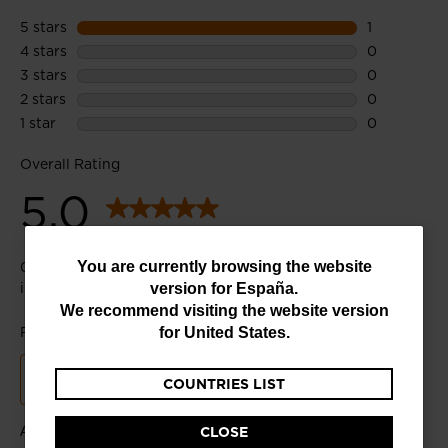
You
You are currently browsing the website
version for
España
.
are
We recommend visiting the website version
currently
for
United States
.
browsing
COUNTRIES LIST
the
website
CLOSE