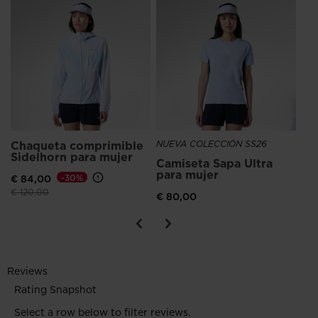
NU
El tratamiento antirrayas refuerza la durabilidad de las lentes y
Ca
prolonga la vida útil de las gafas de sol.
tr
Mo
€ 
Chaqueta comprimible
NUEVA COLECCIÓN SS26
Sidelhorn para mujer
Camiseta Sapa Ultra
para mujer
€ 84,00
-30%
Precio reducido de
a
€ 120,00
€ 80,00