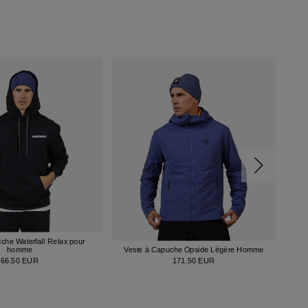
che Waterfall Relax pour
Cha
homme
Veste à Capuche Opside Légère Homme
66.50 EUR
171.50 EUR