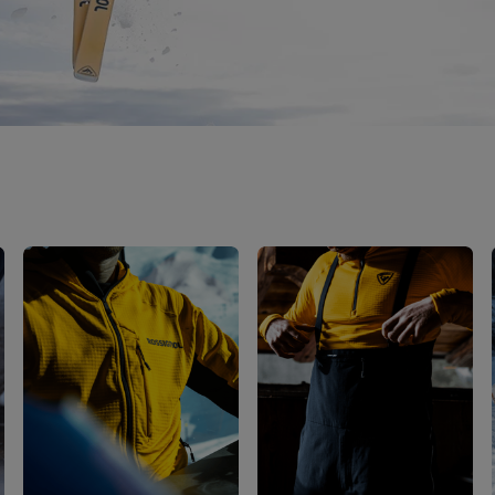
Ropa y accesorios
Esquí Esencial
rso nórdico
Racing
Bolsas, mochilas y
Producción Responsable
maletas
rso esquí de
Bicicletas
sía
Esquís con defectos
On Piste
estéticos
board
Upcycled products
jos de
nimiento
100 000 árboles para
2030