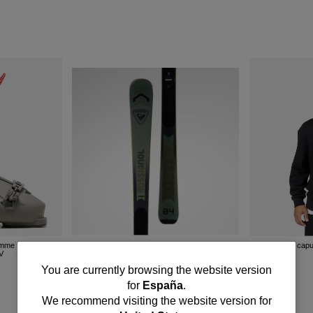
omme Rossignol
Sweat à capu
HV
Skis all mountain homme Arcade 84
R
550.00 EUR
You
You are currently browsing the website version
for
España
.
are
We recommend visiting the website version for