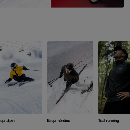
Descubrir
Descubrir
Descubri
quí alpin
Esquí nórdico
Trail running