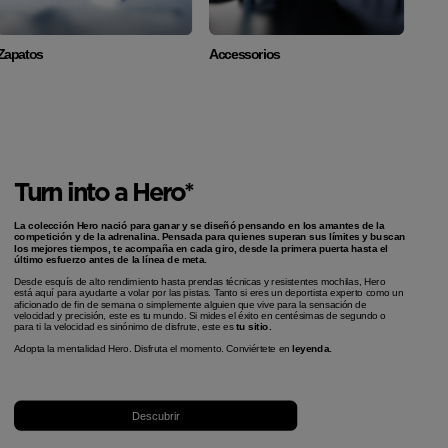
Zapatos
Accessorios
Turn into a Hero*
La colección Hero nació para ganar y se diseñó pensando en los amantes de la
competición y de la adrenalina. Pensada para quienes superan sus límites y buscan
los mejores tiempos, te acompaña en cada giro, desde la primera puerta hasta el
último esfuerzo antes de la línea de meta.
Desde esquís de alto rendimiento hasta prendas técnicas y resistentes mochilas, Hero
está aquí para ayudarte a volar por las pistas. Tanto si eres un deportista experto como un
aficionado de fin de semana o simplemente alguien que vive para la sensación de
velocidad y precisión, este es tu mundo. Si mides el éxito en centésimas de segundo o
para ti la velocidad es sinónimo de disfrute, este es
tu sitio.
Adopta la mentalidad Hero. Disfruta el momento. Conviértete en
leyenda.
Descubrir