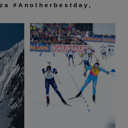
iza #Anotherbestday,