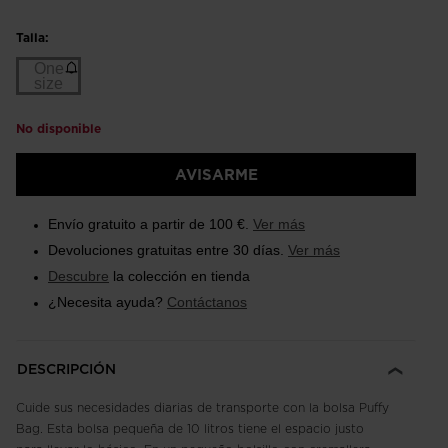
Talla:
One
size
No disponible
Talla
One
AVISARME
size
(Agotado)
Envío gratuito a partir de 100 €.
Ver más
selected
Devoluciones gratuitas entre 30 días.
Ver más
Descubre
la colección en tienda
¿Necesita ayuda?
Contáctanos
DESCRIPCIÓN
Cuide sus necesidades diarias de transporte con la bolsa Puffy
Bag. Esta bolsa pequeña de 10 litros tiene el espacio justo