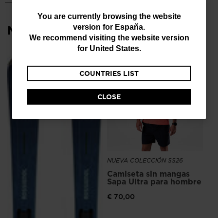
You
You are currently browsing the website
Más vistos
version for
España
.
are
We recommend visiting the website version
currently
for
United States
.
browsing
NU
COUNTRIES LIST
the
Zap
ru
website
ho
CLOSE
version
€ 
for
España
.
We
NUEVA COLECCIÓN SS26
recommend
Camiseta sin mangas
visiting
Sapa Ultra para hombre
the
€ 70,00
website