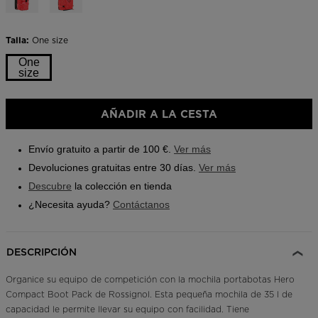
Same
page
Buscar una tienda
link.
Talla:
One size
Aplicación On Piste
One
size
AÑADIR A LA CESTA
Envío gratuito a partir de 100 €.
Ver más
Devoluciones gratuitas entre 30 días.
Ver más
Descubre
la colección en tienda
¿Necesita ayuda?
Contáctanos
DESCRIPCIÓN
Organice su equipo de competición con la mochila portabotas Hero
Compact Boot Pack de Rossignol. Esta pequeña mochila de 35 l de
capacidad le permite llevar su equipo con facilidad. Tiene