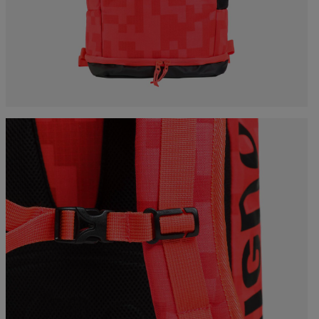
Ropa y accesorios
Esquí Esencial
rso nórdico
Racing
Bolsas, mochilas y
Producción Responsable
maletas
rso esquí de
Bicicletas
sía
Esquís con defectos
On Piste
estéticos
board
Upcycled products
jos de
nimiento
100 000 árboles para
2030