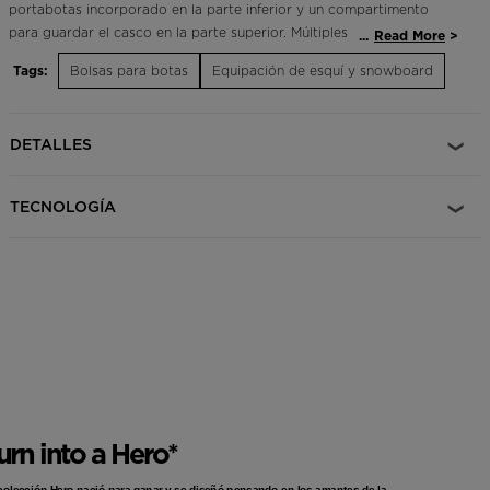
portabotas incorporado en la parte inferior y un compartimento
para guardar el casco en la parte superior. Múltiples bolsillos con
...
Read More
cremallera, incluido un panel delantero reforzado y un
Tags:
Bolsas para botas
Equipación de esquí y snowboard
compartimento para las gafas con forro de felpa, facilitan el acceso
a sus pequeñas pertenencias. El compartimento principal le permite
llevar capas gruesas.
DETALLES
Diseño ergonómico
Correas adaptables para los hombros, correa para el esternón y
TECNOLOGÍA
panel trasero acolchado para más comodidad a la hora de llevarla
Acabado duradero y resistente
Poliéster de 600 denieres resistente, revestido con acabado
impermeable
urn into a Hero*
colección Hero nació para ganar y se diseñó pensando en los amantes de la