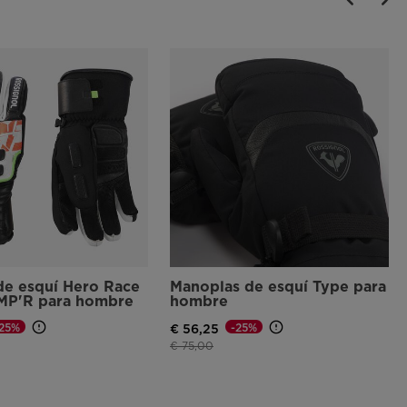
de esquí Hero Race
Manoplas de esquí Type para
IMP'R para hombre
hombre
-25%
-25%
€ 56,25
ido de
Precio reducido de
a
€ 75,00