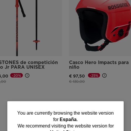
STONES de competición
Casco Hero Impacts para
o Jr PARA UNISEX
niño
-20%
-25%
4,00
€ 97,50
io reducido de
a
Precio reducido de
a
,00
€ 130,00
You
You are currently browsing the website version
for
España
.
are
We recommend visiting the website version for