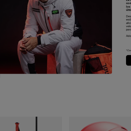
com
los
últ
Des
est
afi
vel
para
Ado
*Con