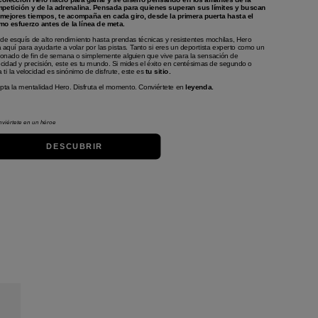
petición y de la adrenalina. Pensada para quienes superan sus límites y buscan
 mejores tiempos, te acompaña en cada giro, desde la primera puerta hasta el
imo esfuerzo antes de la línea de meta.
de esquís de alto rendimiento hasta prendas técnicas y resistentes mochilas, Hero
á aquí para ayudarte a volar por las pistas. Tanto si eres un deportista experto como un
cionado de fin de semana o simplemente alguien que vive para la sensación de
ocidad y precisión, este es tu mundo. Si mides el éxito en centésimas de segundo o
 ti la velocidad es sinónimo de disfrute, este es
tu sitio.
pta la mentalidad Hero. Disfruta el momento. Conviértete en
leyenda.
viértete en un héroe
DESCUBRIR