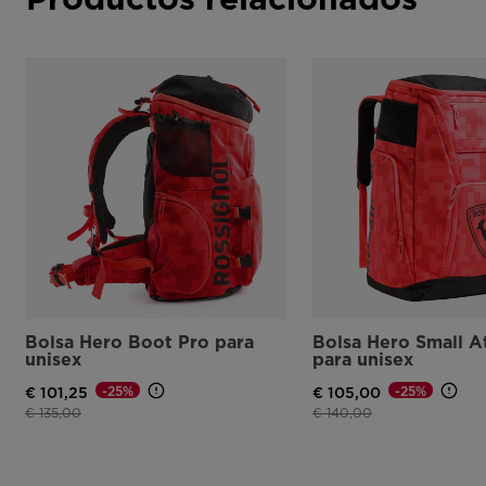
Bolsa Hero Boot Pro para
Bolsa Hero Small A
unisex
para unisex
-25%
-25%
€ 101,25
€ 105,00
Precio reducido de
a
Precio reducido de
a
€ 135,00
€ 140,00