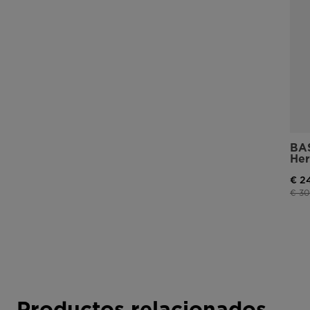
BA
Her
€ 2
Prec
€ 30
Productos relacionados