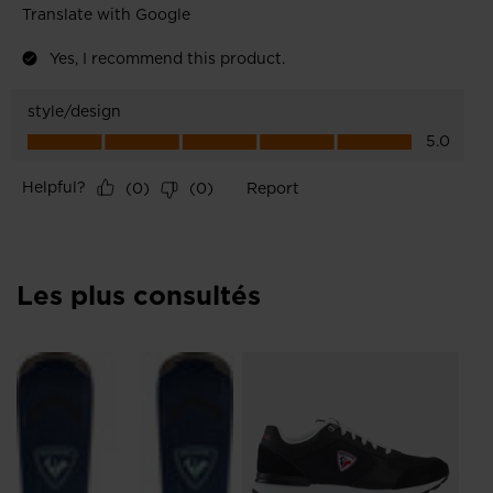
Les plus consultés
o
Bo
ma
39