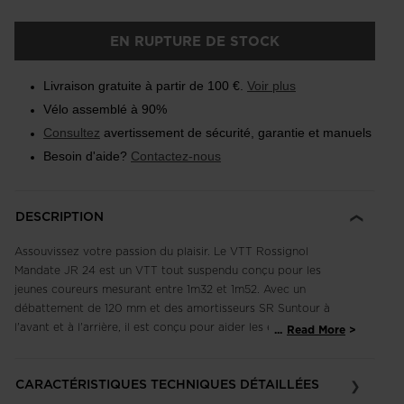
EN RUPTURE DE STOCK
Livraison gratuite à partir de 100 €.
Voir plus
Vélo assemblé à 90%
Consultez
avertissement de sécurité, garantie et manuels
Besoin d'aide?
Contactez-nous
DESCRIPTION
Assouvissez votre passion du plaisir. Le VTT Rossignol
Mandate JR 24 est un VTT tout suspendu conçu pour les
jeunes coureurs mesurant entre 1m32 et 1m52. Avec un
débattement de 120 mm et des amortisseurs SR Suntour à
l'avant et à l'arrière, il est conçu pour aider les enfants à
...
Read More
aborder des terrains plus techniques et à améliorer leurs
aptitudes dans le bike park. Ses amortisseurs à air sont
CARACTÉRISTIQUES TECHNIQUES DÉTAILLÉES
adaptés aux petits gabarits et offrent une conduite fluide et
efficace sur tous les terrains. Les freins hydrauliques Tektro