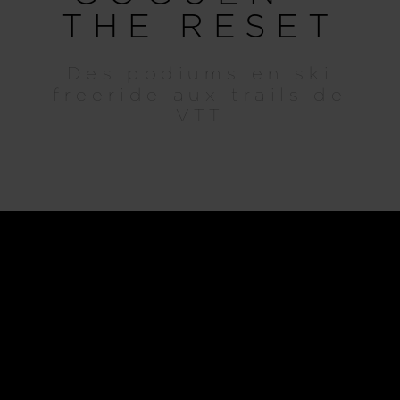
THE RESET
Des podiums en ski
freeride aux trails de
VTT