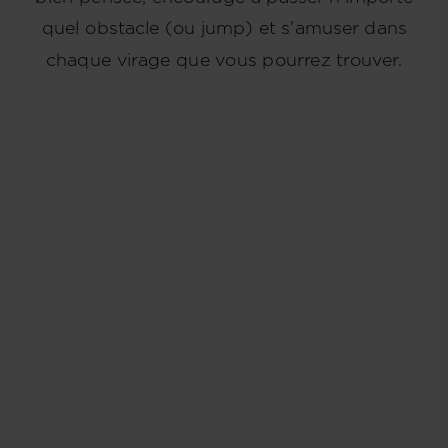
for
quel obstacle (ou jump) et s'amuser dans
United
chaque virage que vous pourrez trouver.
States
.