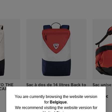
TO THE
Sac à dos de 14 litres Back to
Sac unis
CAP
the Games
HERO
You
50,00 €
130,00 €
You are currently browsing the website version
for
Belgique
.
are
We recommend visiting the website version for