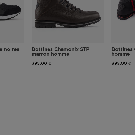
version
for
United
States
.
e noires
Bottines Chamonix STP
Bottines
marron homme
homme
395,00 €
395,00 €