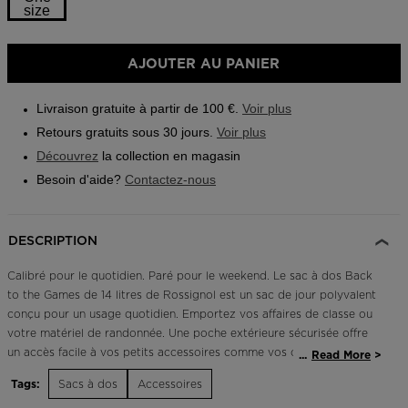
size
Outlet
Trouvez un magasin
Taille
AJOUTER AU PANIER
One
Application On Piste
size
Livraison gratuite à partir de 100 €.
Voir plus
selected
Retours gratuits sous 30 jours.
Voir plus
Découvrez
la collection en magasin
Besoin d'aide?
Contactez-nous
DESCRIPTION
Calibré pour le quotidien. Paré pour le weekend. Le sac à dos Back
to the Games de 14 litres de Rossignol est un sac de jour polyvalent
conçu pour un usage quotidien. Emportez vos affaires de classe ou
votre matériel de randonnée. Une poche extérieure sécurisée offre
un accès facile à vos petits accessoires comme vos clés, vos cartes
...
Read More
et cordons. Une grande ouverture au niveau du compartiment
Tags:
Sacs à dos
Accessoires
principal vous permet de trouver facilement ce dont vous avez