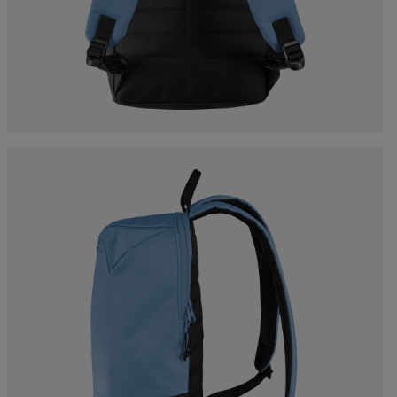
accessoires
rs Nordique
Traçabilité des produits
Racing
Sacs, sacs à dos et sacs
de voyage
rs ski de
Skis avec défaut
Vélos
onnée
d'aspect
On Piste
board
Produits upcyclés
ls d'entretien
100 000 arbres d’ici
2030