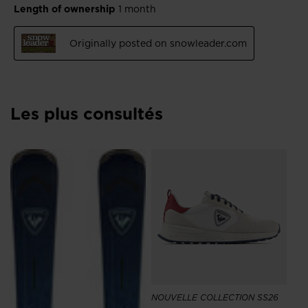
website
version
for
United
States
.
Les plus consultés
NO
26/
E
Sk
62
NOUVELLE COLLECTION SS26