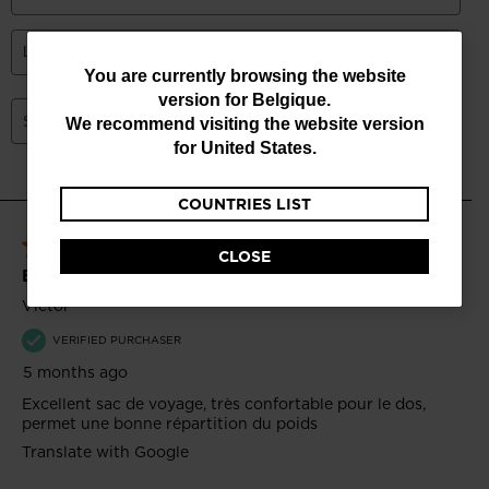
You
You are currently browsing the website
version for
Belgique
.
are
We recommend visiting the website version
currently
for
United States
.
browsing
COUNTRIES LIST
the
website
CLOSE
version
for
Belgique
.
We
recommend
visiting
the