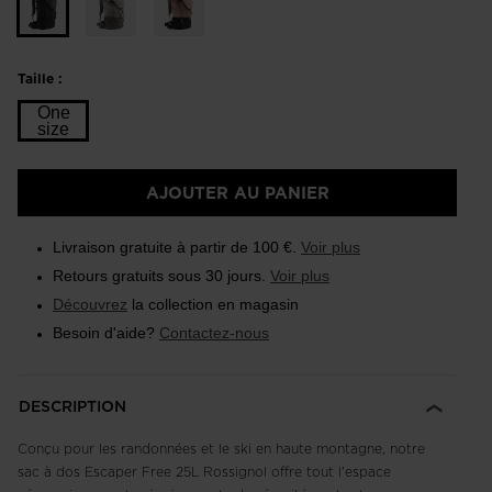
Taille :
One
size
Taille
AJOUTER AU PANIER
One
size
Livraison gratuite à partir de 100 €.
Voir plus
selected
Retours gratuits sous 30 jours.
Voir plus
Découvrez
la collection en magasin
Besoin d'aide?
Contactez-nous
DESCRIPTION
Conçu pour les randonnées et le ski en haute montagne, notre
sac à dos Escaper Free 25L Rossignol offre tout l'espace