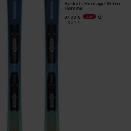
Baskets Heritage Retro
Homme
87,00 €
-40%
Prix réduit de
à
145,00 €