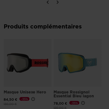
Produits complémentaires
Ch
co
Wo
43
Masque Unisexe Hero
Masque Rossignol
Essential Bleu lagon
84,50 €
-35%
78,00 €
-35%
Prix réduit de
à
130,00 €
Prix réduit de
à
120,00 €