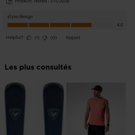
Les plus consultés
NO
Ch
Ve
16