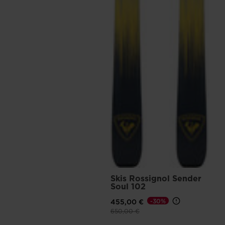
Skis Rossignol Sender
Soul 102
455,00 €
-30%
Prix réduit de
à
650,00 €