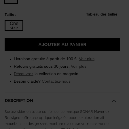
Tableau des tailles
Taille :
One
size
Taille
AJOUTER AU PANIER
One
size
Livraison gratuite à partir de 100 €.
Voir plus
selected
Retours gratuits sous 30 jours.
Voir plus
Découvrez
la collection en magasin
Besoin d'aide?
Contactez-nous
DESCRIPTION
Sortez skier en toute confiance. Le masque SONAR Maverick
Rossignol offre une optique inégalée pour l'exploration all-
mountain. Le design sans monture maximise votre champ de