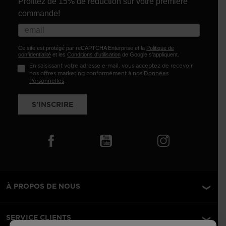
Profitez de 15% de réduction sur votre première
commande!
Ce site est protégé par reCAPTCHA Enterprise et la
Politique de
confidentialité
et les
Conditions d'utilisation
de Google s'appliquent.
En saisissant votre adresse e-mail, vous acceptez de recevoir
nos offres marketing conformément à nos
Données
Personnelles
.
S'INSCRIRE
À PROPOS DE NOUS
SERVICE CLIENTS