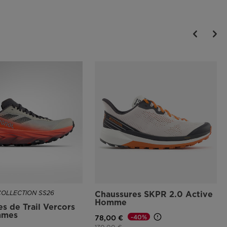
OLLECTION SS26
Chaussures SKPR 2.0 Active
Homme
s de Trail Vercors
mmes
-40%
78,00 €
Prix réduit de
à