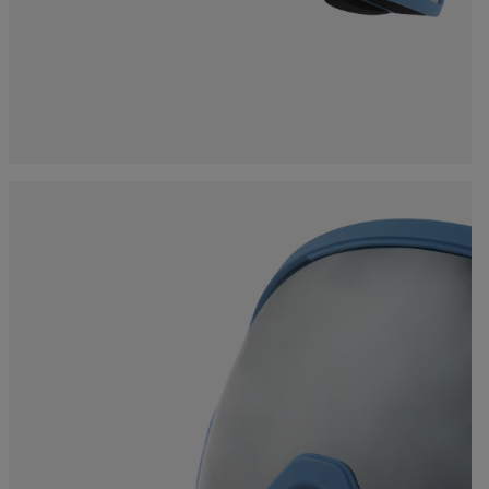
accessoires
rs Nordique
Traçabilité des produits
Racing
Sacs, sacs à dos et sacs
de voyage
rs ski de
Skis avec défaut
Vélos
onnée
d'aspect
On Piste
board
Produits upcyclés
ls d'entretien
100 000 arbres d’ici
2030