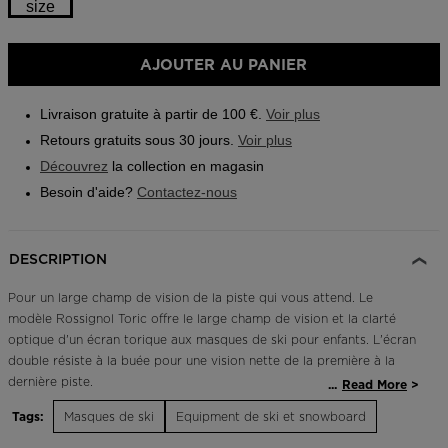
size
Outlet
Trouvez un magasin
AJOUTER AU PANIER
Application On Piste
Livraison gratuite à partir de 100 €.
Voir plus
Retours gratuits sous 30 jours.
Voir plus
Découvrez
la collection en magasin
Besoin d'aide?
Contactez-nous
DESCRIPTION
Pour un large champ de vision de la piste qui vous attend. Le
modèle Rossignol Toric offre le large champ de vision et la clarté
optique d'un écran torique aux masques de ski pour enfants. L'écran
double résiste à la buée pour une vision nette de la première à la
dernière piste.
...
Read More
Tags:
Masques de ski
Equipment de ski et snowboard
Style moderne
L'écran large et incurvé assure une allure moderne et un champ de