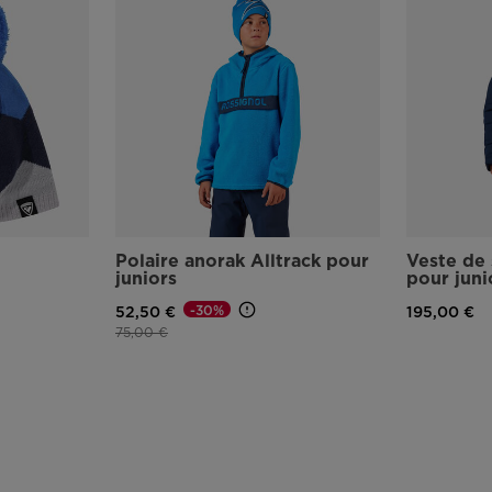
Polaire anorak Alltrack pour
Veste de 
juniors
pour juni
-30%
52,50 €
195,00 €
Prix réduit de
à
75,00 €