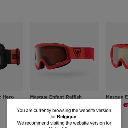
c Hero
Masque Enfant Raffish
Masque E
-25%
-
32,25 €
48,75 €
You
You are currently browsing the website version
Prix réduit de
à
Prix réduit d
à
43,00 €
65,00 €
for
Belgique
.
are
We recommend visiting the website version for