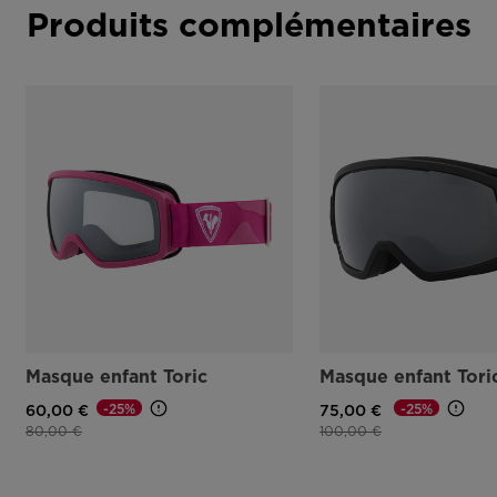
Produits complémentaires
Masque enfant Toric
Masque enfant Tori
-25%
-25%
60,00 €
75,00 €
Prix réduit de
à
Prix réduit de
à
80,00 €
100,00 €