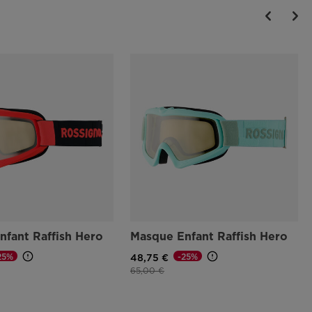
nfant Raffish Hero
Masque Enfant Raffish Hero
25%
-25%
48,75 €
e
Prix réduit de
à
65,00 €