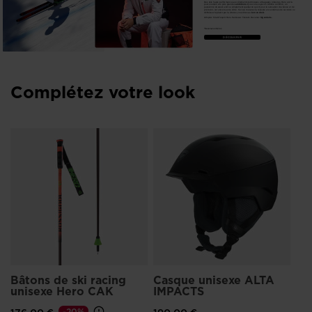
Des skis haute performance aux vêtements techniques et bagages robustes, Hero est là
pour soutenir vos plus grandes
ambitions.
Que vous soyez un athlète confirmé, un
passionné du week-end ou simplement quelqu’un qui vit pour la sensation de vitesse et de
précision, cet univers est le vôtre. Si vous mesurez la réussite en centièmes de seconde ou
définissez le plaisir par la vitesse, vous êtes au
bon endroit.
Adoptez l’état d’esprit Hero. Saisissez l’instant. Devenez
légendaire.
*Devenez un Héros
DÉCOUVRIR
Complétez votre look
Bâtons de ski racing
Casque unisexe ALTA
unisexe Hero CAK
IMPACTS
-20%