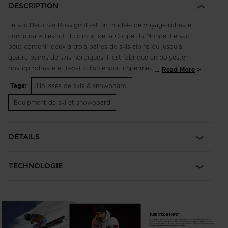
DESCRIPTION
Le sac Hero Ski Rossignol est un modèle de voyage robuste
conçu dans l'esprit du circuit de la Coupe du Monde. Le sac
peut contenir deux à trois paires de skis alpins ou jusqu'à
quatre paires de skis nordiques. Il est fabriqué en polyester
ripstop robuste et revêtu d'un enduit imperméable pour
...
Read More
garder votre équipement au sec quelle que soit la météo. Les
Tags:
Housses de skis & snowboard
sangles de compression permettent de sécuriser la charge. La
fermeture zippée sur toute la longueur facilite l'accès aux skis.
Equipment de ski et snowboard
Il convient aux skis jusqu'à 220 cm de long.
Durabilité robuste
DÉTAILS
Sa construction durable en polyester 600 deniers est enduite
pour assurer une protection déperlante
TECHNOLOGIE
Longueur réglable
Longueur du sac ajustable de 190 à 220 cm.
Turn into a Hero*
La collection Hero est née pour gagner et conçue pour rassembler les fans de
courses et d'adrénaline. Pensée pour ceux qui repoussent leurs limites et visent
leurs meilleurs temps, elle vous accompagne à chaque virage, de la première porte
jusqu’au dernier effort avant la ligne d’arrivée.