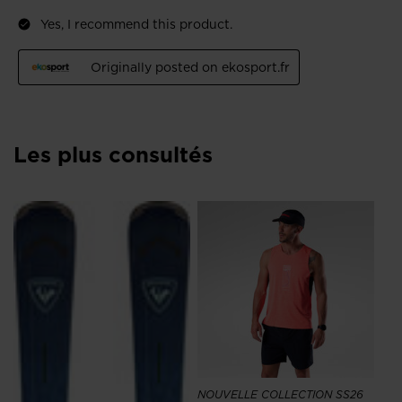
Les plus consultés
NO
Ch
Ve
16
NOUVELLE COLLECTION SS26