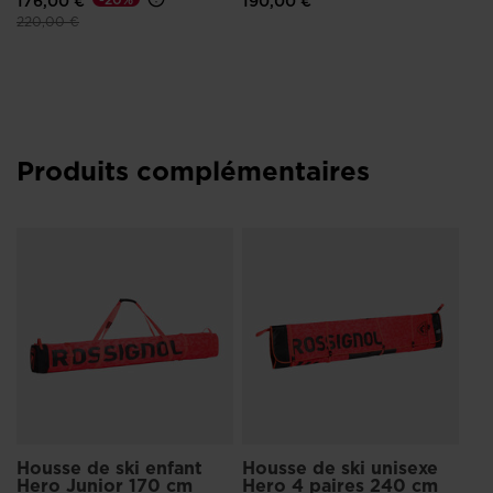
176,00 €
190,00 €
Prix réduit de
à
220,00 €
Produits complémentaires
Sa
He
12
Prix
160
Housse de ski enfant
Housse de ski unisexe
Hero Junior 170 cm
Hero 4 paires 240 cm