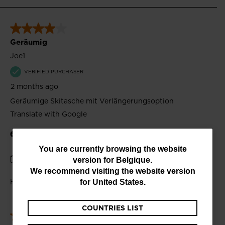
You
You are currently browsing the website
version for
Belgique
.
are
We recommend visiting the website version
currently
for
United States
.
browsing
COUNTRIES LIST
the