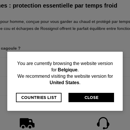
 : protection essentielle par temps froid
s pour homme, conçue pour vous garder au chaud et protégé par temps 
de cou et écharpes de Rossignol offrent le parfait équilibre entre fonction
e cagoule ?
You
You are currently browsing the website version
for
Belgique
.
are
We recommend visiting the website version for
United States
.
currently
browsing
COUNTRIES LIST
CLOSE
the
website