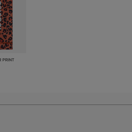
accessoires
rs Nordique
Traçabilité des produits
Racing
Sacs, sacs à dos et sacs
de voyage
rs ski de
Skis avec défaut
Vélos
onnée
d'aspect
On Piste
board
Produits upcyclés
ls d'entretien
100 000 arbres d’ici
2030
 PRINT