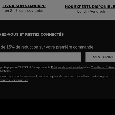
version
LIVRAISON STANDARD
NOS EXPERTS DISPONIBLE
for
en 2 - 3 jours ouvrables
Lundi - Vendredi
Belgique
.
We
VEZ-VOUS ET RESTEZ CONNECTÉS
recommend
z de 15% de réduction sur votre première commande!
visiting
S'INSCRIRE
the
website
t protégé par reCAPTCHA Enterprise et la
Politique de confidentialité
et les
Conditions d'utilisat
pliquent.
sissant votre adresse e-mail, vous acceptez de recevoir nos offres marketing confo
version
onnées Personnelles
.
for
United
States
.