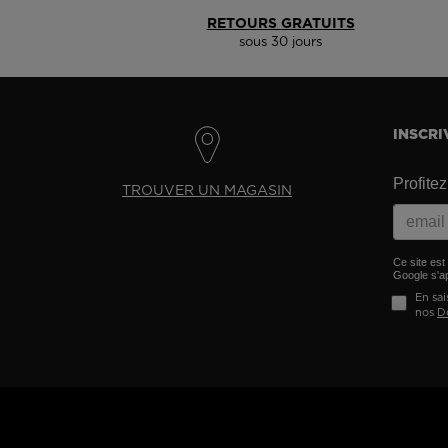
RETOURS GRATUITS
sous 30 jours
INSCRI
Profite
TROUVER UN MAGASIN
Ce site es
Google s'ap
En sai
nos
D