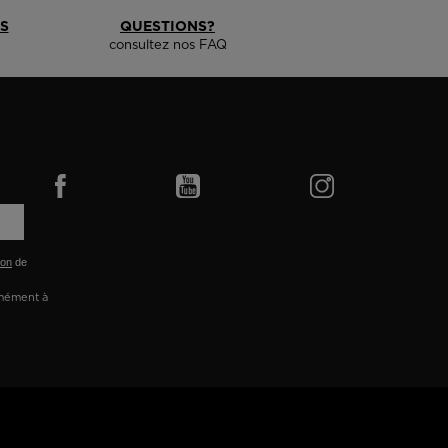
S
QUESTIONS?
consultez nos FAQ
ion
de
rmément à