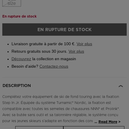
size
Outlet
En rupture de stock
Trouvez un magasin
Application On Piste
EN RUPTURE DE STOCK
Livraison gratuite à partir de 100 €.
Voir plus
Retours gratuits sous 30 jours.
Voir plus
Découvrez
la collection en magasin
Besoin d'aide?
Contactez-nous
DESCRIPTION
Complétez votre équipement de ski de fond touring avec la fixation
Step In Jr. Équipée du système Turnamic® Nordic, la fixation est
compatible avec toutes les semelles de chaussures NNN® et Prolink®.
Avec sa butée sans outil et sa talonnière réglable, le système conçu
pour les jeunes skieurs s'adapte en fonction des conditions
...
Read More
d'enneigement. Le système d'enfilage intuitif permet de chausser