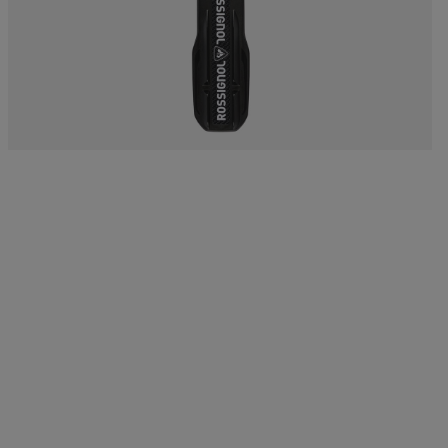
accessoires
rs Nordique
Traçabilité des produits
Racing
Sacs, sacs à dos et sacs
de voyage
rs ski de
Skis avec défaut
Vélos
onnée
d'aspect
On Piste
board
Produits upcyclés
ls d'entretien
100 000 arbres d’ici
2030