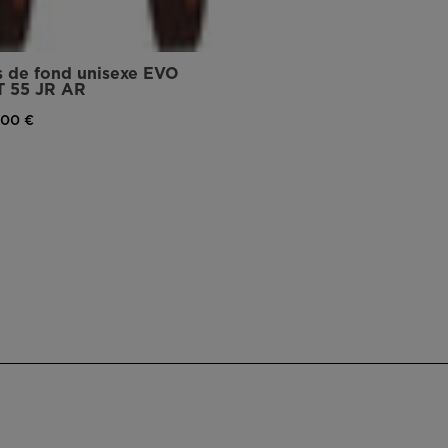
version
for
s de fond unisexe EVO
 55 JR AR
United
,00 €
States
.