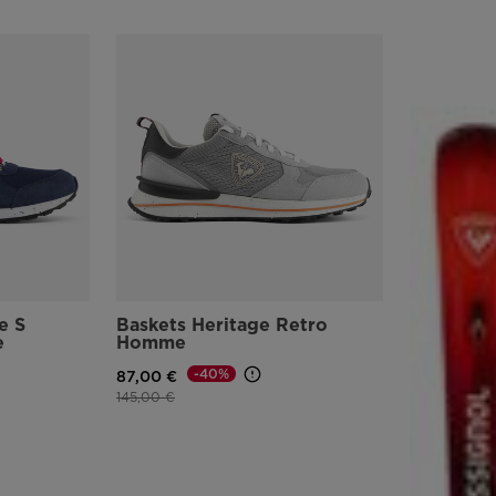
e S
Baskets Heritage Retro
e
Homme
-40%
87,00 €
Prix réduit de
à
145,00 €