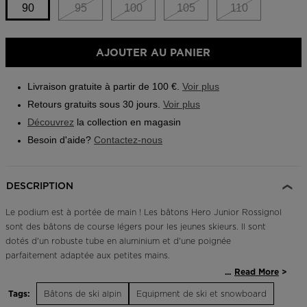
link.
90
95
100
105
110
Outlet
Trouvez un magasin
AJOUTER AU PANIER
Application On Piste
Livraison gratuite à partir de 100 €.
Voir plus
Retours gratuits sous 30 jours.
Voir plus
Découvrez
la collection en magasin
Besoin d'aide?
Contactez-nous
DESCRIPTION
Le podium est à portée de main ! Les bâtons Hero Junior Rossignol
sont des bâtons de course légers pour les jeunes skieurs. Il sont
dotés d'un robuste tube en aluminium et d'une poignée
parfaitement adaptée aux petites mains.
...
Read More
Solidité et légèreté
Tags:
Bâtons de ski alpin
Equipment de ski et snowboard
Le tube en aluminium dural est aussi léger que robuste