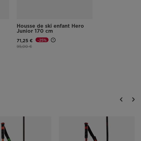
Housse de ski enfant Hero
Junior 170 cm
-25%
71,25 €
Prix réduit de
à
95,00 €