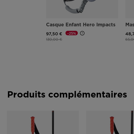
Casque Enfant Hero Impacts
Mas
-25%
97,50 €
48,
Prix réduit de
à
Prix 
130,00 €
65,0
Produits complémentaires