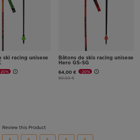
 ski racing unisexe
Bâtons de skis racing unisexe
K
Hero GS-SG
-20%
-20%
64,00 €
e
Prix réduit de
à
80,00 €