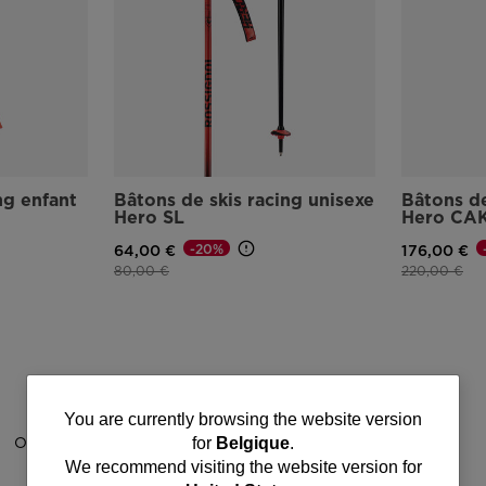
ng enfant
Bâtons de skis racing unisexe
Bâtons de
Hero SL
Hero CA
-20%
64,00 €
176,00 €
Prix réduit de
à
Prix réduit d
à
80,00 €
220,00 €
You
You are currently browsing the website version
for
Belgique
.
are
We recommend visiting the website version for