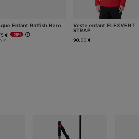
que Enfant Raffish Hero
Veste enfant FLEXVENT
STRAP
-25%
75 €
90,00 €
réduit de
à
0 €