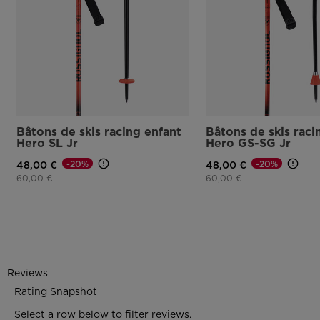
Bâtons de skis racing enfant
Bâtons de skis raci
Hero SL Jr
Hero GS-SG Jr
-20%
-20%
48,00 €
48,00 €
Prix réduit de
à
Prix réduit de
à
60,00 €
60,00 €