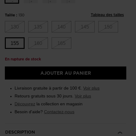
Tableau des tailles
Taille :
130
130
135
140
145
150
155
160
165
En rupture de stock
Taille
155
AJOUTER AU PANIER
selected
Livraison gratuite à partir de 100 €.
Voir plus
Retours gratuits sous 30 jours.
Voir plus
Découvrez
la collection en magasin
Besoin d'aide?
Contactez-nous
DESCRIPTION