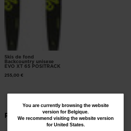
Skis de fond
Backcountry unisexe
EVO XT 65 POSITRACK
255,00 €
You
You are currently browsing the website
version for
Belgique
.
Produits complémentaires
are
We recommend visiting the website version
currently
for
United States
.