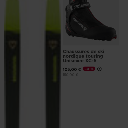
Chaussures de ski
nordique touring
Unisexee XC-5
105,00 €
-30%
Prix réduit de
à
150,00 €