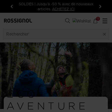
 -50 % avec de nouveaux
Inscrivez-vous à la newsletter: 
.
ACHETEZ ICI
votre première command
Précédent
Suivan
0
☰
ÉCO-
AVENTURE