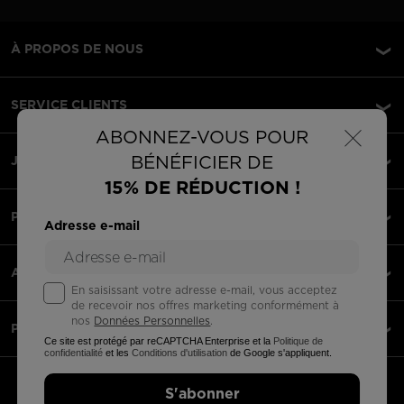
À PROPOS DE NOUS
SERVICE CLIENTS
×
ABONNEZ-VOUS POUR
BÉNÉFICIER DE
JURIDIQUE
15% DE RÉDUCTION !
PAIEMENTS ACCEPTÉS
Adresse e-mail
APPLI
En saisissant votre adresse e-mail, vous acceptez
de recevoir nos offres marketing conformément à
nos
Données Personnelles
.
PARTENAIRES
Ce site est protégé par reCAPTCHA Enterprise et la
Politique de
confidentialité
et les
Conditions d'utilisation
de Google s'appliquent.
Belgique | français
S'abonner