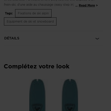
frein-ski, d'une aide au chaussage (easy step in) et de cales de
...
Read More
montée basculantes et actionnables au bâton sans tourner la
Tags:
Fixations de ski alpin
talonnière. Elle ne pèse que 520g par demie-paire, et permet
de régler différentes longueurs de chaussures sur 25 mm.
Equipment de ski et snowboard
DÉTAILS
Complétez votre look