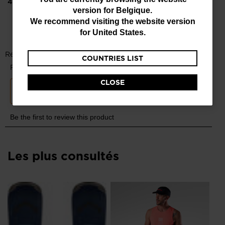
You
445,00 €
445,00 €
version for
Belgique
.
are
We recommend visiting the website version
currently
for
United States
.
browsing
COUNTRIES LIST
the
website
CLOSE
version
for
Belgique
.
We
recommend
Les plus consultés
visiting
the
website
version