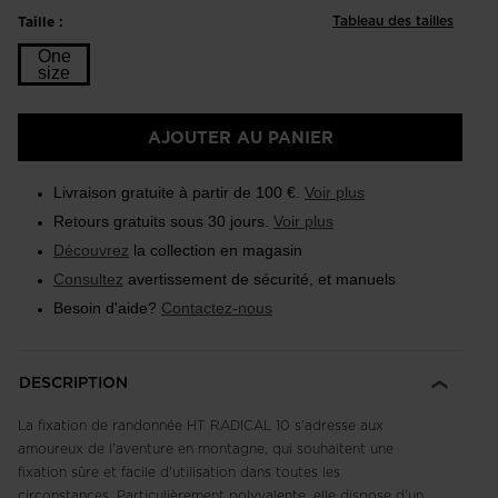
Tableau des tailles
Taille :
One
size
Taille
AJOUTER AU PANIER
One
size
Livraison gratuite à partir de 100 €.
Voir plus
selected
Retours gratuits sous 30 jours.
Voir plus
Découvrez
la collection en magasin
Consultez
avertissement de sécurité, et manuels
Besoin d'aide?
Contactez-nous
DESCRIPTION
La fixation de randonnée HT RADICAL 10 s'adresse aux
amoureux de l'aventure en montagne, qui souhaitent une
fixation sûre et facile d'utilisation dans toutes les
circonstances. Particulièrement polyvalente, elle dispose d'un