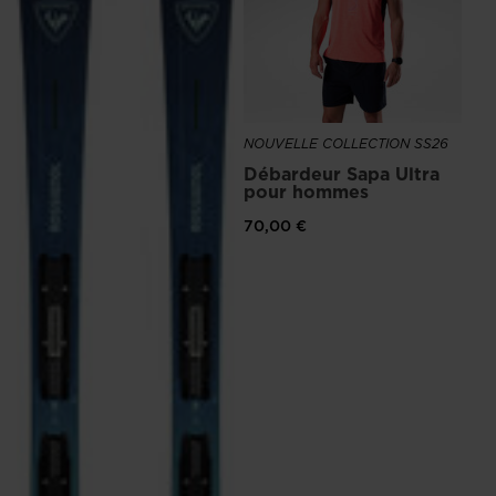
for
United
States
.
NOUVELLE COLLECTION SS26
NO
Débardeur Sapa Ultra
Ch
pour hommes
Ve
70,00 €
16