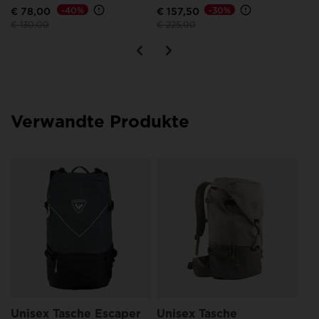
€ 78,00
-40%
€ 157,50
-30%
Preis reduziert von
auf
Preis reduziert von
auf
€ 130,00
€ 225,00
Verwandte Produkte
Un
ES
€ 
Unisex Tasche Escaper
Unisex Tasche