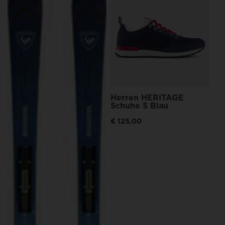
He
€ 
Prei
€ 1
Herren HERITAGE
Schuhe S Blau
€ 125,00