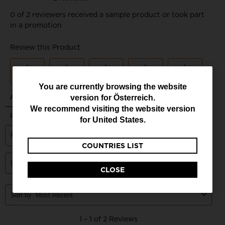
You
You are currently browsing the website
version for
Österreich
.
are
We recommend visiting the website version
currently
for
United States
.
browsing
COUNTRIES LIST
the
website
CLOSE
version
for
Österreich
.
We