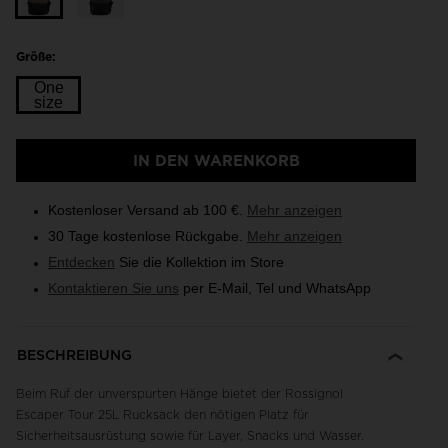
Größe:
One
size
Größe
IN DEN WARENKORB
One
size
Kostenloser Versand ab 100 €.
Mehr anzeigen
selected
30 Tage kostenlose Rückgabe.
Mehr anzeigen
Entdecken
Sie die Kollektion im Store
Kontaktieren Sie uns
per E-Mail, Tel und WhatsApp
BESCHREIBUNG
Beim Ruf der unverspurten Hänge bietet der Rossignol
Escaper Tour 25L Rucksack den nötigen Platz für
Sicherheitsausrüstung sowie für Layer, Snacks und Wasser.