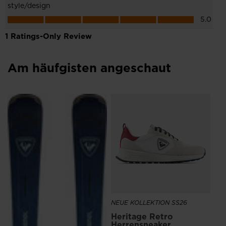
website
version
for
United
States
.
Am häufgisten angeschaut
NEU
SE
€ 
NEUE KOLLEKTION SS26
Heritage Retro
Herrensneaker