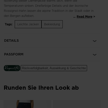
Isolierung dieser Damenjacke wärmt dich, wenn die
Temperaturen sinken. Dreifarbige Details und der ikonische
Rossignol-Hahn lassen die alpine Tradition in der Stadt oder in
den Bergen aufleben.
...
Read More
Tags:
Leichte Jacken
Bekleidung
Klassische Passform
Eine figurschmeichelnde, maßgeschneiderte Passform im
sportlichen Stil
DETAILS
Daunenähnliche Wärme
Synthetik-Isolierung ahmt die Wärme von Daunen nach, bleibt
PASSFORM
bei Nässe warm und bietet die einfache Pflege der
synthetischen Isolierung
Rückverfolgbarkeit, Auswirkung & Geschichte
PFC-freie Wasserabweisung
Enthält eine dauerhaft wasserabweisende (DWR)
Imprägnierung, die vor leichtem Regen und nassem Wetter
Runden Sie Ihren Look ab
ohne den Einsatz von giftigen Chemikalien auf
Fluorkohlenstoffbasis schützt
Un