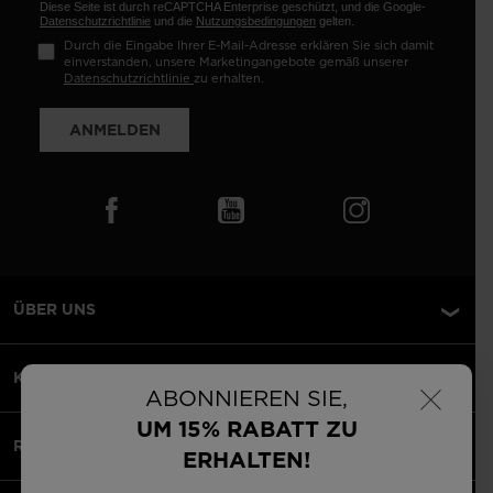
Diese Seite ist durch reCAPTCHA Enterprise geschützt, und die Google-
Datenschutzrichtlinie
und die
Nutzungsbedingungen
gelten.
Durch die Eingabe Ihrer E-Mail-Adresse erklären Sie sich damit
einverstanden, unsere Marketingangebote gemäß unserer
Datenschutzrichtlinie
zu erhalten.
ANMELDEN
ÜBER UNS
×
KUNDENSERVICE
ABONNIEREN SIE,
UM 15% RABATT ZU
RECHTLICHES
ERHALTEN!