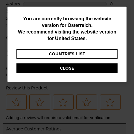
You
You are currently browsing the website
version for
Österreich
.
are
We recommend visiting the website version
currently
for
United States
.
browsing
COUNTRIES LIST
the
website
CLOSE
version
for
Österreich
.
We
recommend
visiting
the