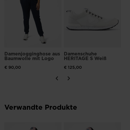
30
€ 
Damenjogginghose aus
Damenschuhe
Baumwolle mit Logo
HERITAGE S Weiß
€ 90,00
€ 125,00
Verwandte Produkte
Da