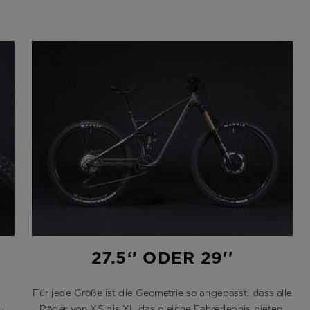
27.5‘’ ODER 29''
Für jede Größe ist die Geometrie so angepasst, dass alle
Räder von XS bis XL das gleiche Fahrerlebnis bieten.