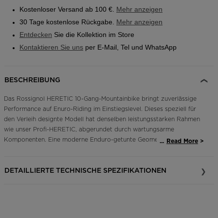
Kostenloser Versand ab 100 €.
Mehr anzeigen
Finden Sie ein Store
30 Tage kostenlose Rückgabe.
Mehr anzeigen
On Piste app
Entdecken
Sie die Kollektion im Store
Kontaktieren Sie uns
per E-Mail, Tel und WhatsApp
BESCHREIBUNG
Das Rossignol HERETIC 10-Gang-Mountainbike bringt zuverlässige
Performance auf Enuro-Riding im Einstiegslevel. Dieses speziell für
den Verleih designte Modell hat denselben leistungsstarken Rahmen
wie unser Profi-HERETIC, abgerundet durch wartungsarme
Komponenten. Eine moderne Enduro-getunte Geometrie und eine
...
Read More
SR Suntour Front- und Heckfedergabel mit 160-Millimetern
Federweg, damit du Hänge nur so herunterschwebst. Es ist voll
DETAILLIERTE TECHNISCHE SPEZIFIKATIONEN
ausgestattet mit einer 10-Gangschaltung inklusive der High
Performance-Bremskraft von Shimano Vierkolbenbremsen und 200
Millimeter-Rotoren. Perfekt für Enduro-Fun.
Leichte, reaktionsschnelle Enduro-Geometrie