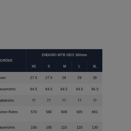
ENDURO MTB GEO 160mm
 GRÖßE
XS
S
M
L
XL
ser
27.5
27.5
29
29
29
teuerrohrs
64.5
64.5
64.5
64.5
64.5
ttelrohrs
77
77
77
77
77
beren Rohrs
570
580
606
635
661
euerrohrs
100
100
110
120
130