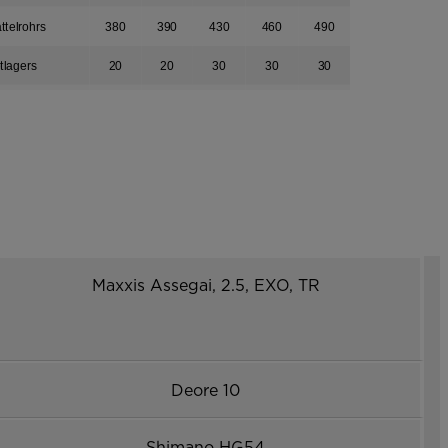
ttelrohrs
380
390
430
460
490
tlagers
20
20
30
30
30
treben
435
435
445
445
445
bel
552
552
571
571
571
746
756
782
813
841
1180
1190
1225
1257
1284
422
432
450
477
500
Maxxis Assegai, 2.5, EXO, TR
585
590
620
630
640
Deore 10
Shimano HG54