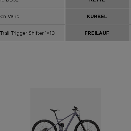
een Vario
KURBEL
ail Trigger Shifter 1×10
FREILAUF