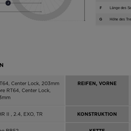
version
F
Länge des Sa
for
G
Höhe des Tre
United
H
Länge der S
States
.
I
Länge der Ga
J
Vorne-Mitte
EN
K
Radstand
L
Reach
RT64, Center Lock, 203mm
REIFEN, VORNE
M
Stack
re RT64, Center Lock,
3mm
R II , 2.4, EXO, TR
KONSTRUKTION
no BB52
KETTE