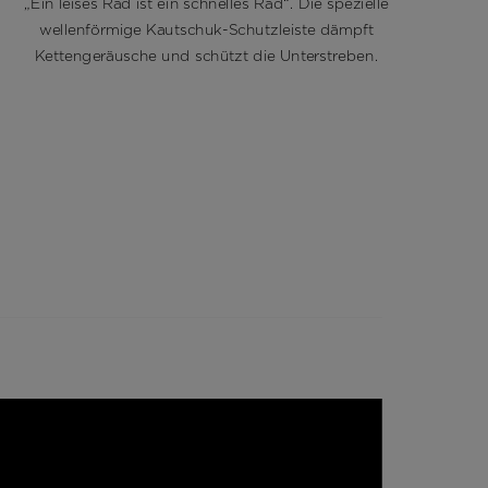
„Ein leises Rad ist ein schnelles Rad“. Die spezielle
wellenförmige Kautschuk-Schutzleiste dämpft
Bo
Kettengeräusche und schützt die Unterstreben.