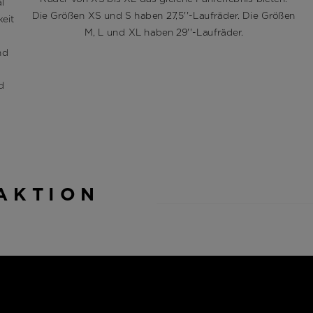
l
Die Größen XS und S haben 27,5''-Laufräder. Die Größen
keit
M, L und XL haben 29''-Laufräder.
nd
d
 AKTION