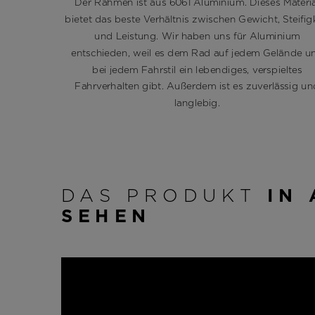
Der Rahmen ist aus 6061 Aluminium. Dieses Materia
bietet das beste Verhältnis zwischen Gewicht, Steifig
und Leistung. Wir haben uns für Aluminium
entschieden, weil es dem Rad auf jedem Gelände u
bei jedem Fahrstil ein lebendiges, verspieltes
Fahrverhalten gibt. Außerdem ist es zuverlässig un
langlebig.
DAS PRODUKT
IN
SEHEN