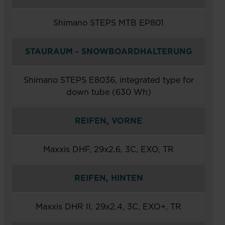
Millimeter-Federweg und Vier-Wege-Verstellbarkeit für die
Feinabstimmung des Dämpfungsgefühls und Performance auf
Shimano STEPS MTB EP801
Wettkampfniveau. Über die externen Einstellungssprossen
können ganz einfach Anpassungen vorgenommen werden. Die
einzigartige werkseitige Kashima-Beschichtung garantiert das
STAURAUM - SNOWBOARDHALTERUNG
höchste Maß an Langlebigkeit und Geschmeidigkeit.
Shimano STEPS E8036, integrated type for
Erweiterter Auswahlbereich, kompaktes Design
Der Shimano 630 Wh-Akku bietet ein optimales Verhältnis aus
down tube (630 Wh)
Gewicht und Power für einen erweiterten Auswahlbereich in
einem kompakten Design.
REIFEN, VORNE
Maxxis DHF, 29x2.6, 3C, EXO, TR
REIFEN, HINTEN
Maxxis DHR II, 29x2.4, 3C, EXO+, TR