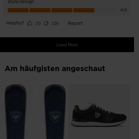
Am häufgisten angeschaut
19
ST
€ 