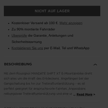
NICHT AUF LAGER
Kostenloser Versand ab 100 €.
Mehr anzeigen
Zu 90% montierte Fahrräder
Uberprüfe
die Garantie, Anleitungen und
Sicherheitswarnung
Kontaktieren Sie uns
per E-Mail, Tel und WhatsApp
BESCHREIBUNG
Mit dem Rossignol MANDATE SHIFT XT E-Mountainbike dreht
sich alles um die Kraft des Entdeckens. Angefangen bei der
Gangschaltung bis hin zur Tretkraftunterstützung – es ist
perfekt geeignet für anspruchsvolle Fahrten. Anpassbare,
reibungslose Tretkraftunterstützung und eine umfassender
...
Read More
Auswahlbereich zeichnen den Shimano EP801 Motor und den
630 Wh-Akku aus. Eine moderne Trail-orientierte Geometrie