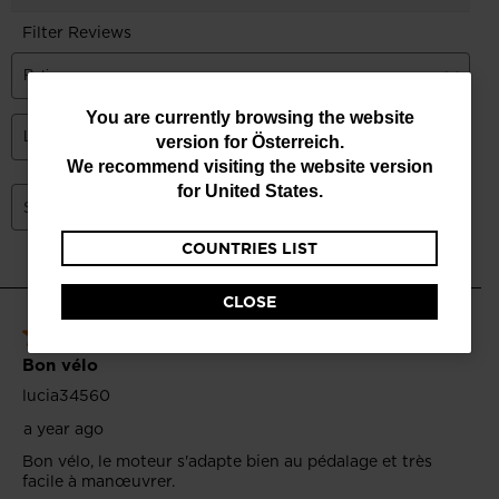
You
You are currently browsing the website
version for
Österreich
.
are
We recommend visiting the website version
currently
for
United States
.
browsing
COUNTRIES LIST
the
website
CLOSE
version
for
Österreich
.
We
recommend
visiting