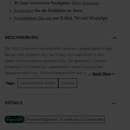
30 Tage kostenlose Rückgabe.
Mehr anzeigen
Entdecken
Sie die Kollektion im Store
Kontaktieren Sie uns
per E-Mail, Tel und WhatsApp
BESCHREIBUNG
Die 1907 Chamonix Herrenstiefel vereinen Langlebigkeit in den
Bergen mit urbanem Stil. Sie finden ihre Inspiration in den
Alpen und Rossignols alpinem Erbe. Die gewachste Edition
präsentiert hochwertige Lederstiefel in einem klassischen
Wanderschuh-Look. Sie sind wasserdicht und isoliert für
...
Read More
warme, trockene Füße bei nasskalter Witterung. Die robuste
Tags:
Knöchelhohe Stiefel
Schuhe
Gummisohle sorgt auf eisigen Straßen und schneebedeckten
Bürgersteigen für souveräne Bodenhaftung. Ein seitlicher
Reißverschluss ermöglicht ein einfaches An- und Ausziehen,
DETAILS
während das legendäre Hahn-Logo Rossignols französisches
Erbe widerspiegelt.
Rückverfolgbarkeit, Auswirkung & Geschichte
Wasserdichtes, atmungsaktives Design
Die HDry®-Membran wird über die Innenseite des Schuhs