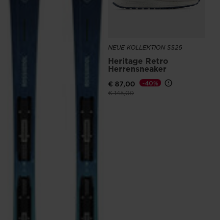
NEUE KOLLEKTION SS26
Heritage Retro
Herrensneaker
€ 87,00
-40%
Preis reduziert von
auf
€ 145,00