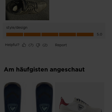
Am häufgisten angeschaut
NEU
He
Bl
€ 