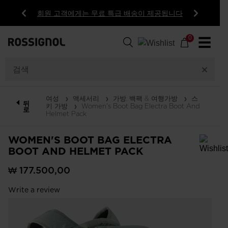
SALE
회원 고객에게는 무료 특급 배송이 제공됩니다
이
다
전
음
0
☰
여성
액세서리
가방, 백팩 & 여행가방
스
뒤
키 가방
Women's Boot Bag Electra Boot And
로
Helmet Pack
WOMEN'S BOOT BAG ELECTRA
BOOT AND HELMET PACK
In order to add a product to the wishlist, please select a size
₩ 177.500,00
Write a review