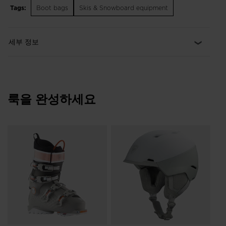
essentials. Inside, you'll find a fleece-lined goggle compartment
Tags:
Boot bags
Skis & Snowboard equipment
and small stash pocket.
Heavy-Duty Durability
세부 정보
Durable 600-denier build is coated for waterproof protection
Ergonomic Design
Anatomical shoulder straps, a sternum strap and back padding
make for comfortable carrying
룩을 완성하세요
Easy Access
Compartments with external access let you quickly grab gear
when you need it
Wo
Sk
Recycled Materials
Ba
Made with recycled plastic to help reduce the use of raw
₩ 
resources
t)원으로 가격 인하
이전 
₩ 9