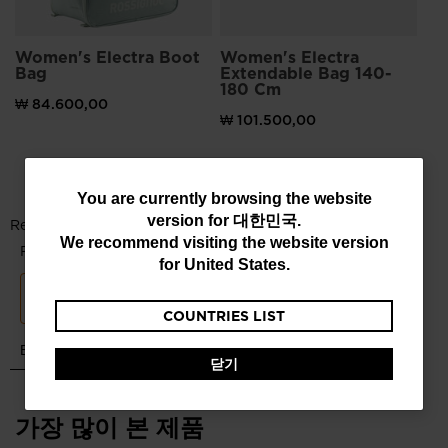
Women's Electra Boot
Women's Electra
Bag
Extendable Bag 140-
180 Cm
₩ 84.600,00
₩ 101.500,00
You
You are currently browsing the website
version for
대한민국
.
are
We recommend visiting the website version
currently
for
United States
.
browsing
COUNTRIES LIST
the
website
닫기
version
for
가장 많이 본 제품
대