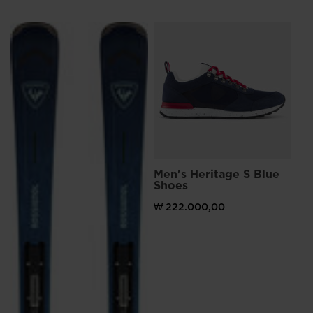
한
민
L
Me
Sn
국
.
₩ 
We
t)원으로 가격 인하
이전 
₩ 2
recommend
visiting
the
website
Men's Heritage S Blue
version
Shoes
for
₩ 222.000,00
United
States
.