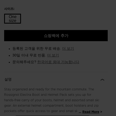
사이즈:
One
size
Size
쇼핑백에 추가
One
size
등록된 고객을 위한 무료 배송.
더 보기
selected
30일 이내 무료 반품.
더 보기
문의해주세요?
한국어로 응대 가능합니다
설명
Stay organized and ready for the mountain commute. The
Rossignol Electra Boot and Helmet Pack sets you up for
hands-free carry of your boots, helmet and assorted small ski
gear. An external helmet compartment, boot holsters and zip
pockets offer quick access to gear and small ski-day
...
Read More