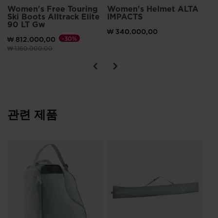
Women's Free Touring
Women's Helmet ALTA
Ski Boots Alltrack Elite
IMPACTS
90 LT Gw
₩ 340.000,00
₩ 812.000,00
-30%
이전 가격 (insert amount)원 대비
(insert amount)원으로 가격 인하
₩ 1.160.000,00
관련 제품