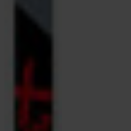
한
민
국
.
We
recommend
visiting
the
website
version
for
United
States
.