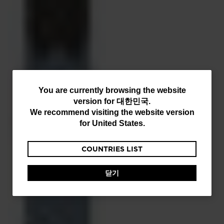
You
You are currently browsing the website
version for
대한민국
.
are
We recommend visiting the website version
currently
for
United States
.
browsing
COUNTRIES LIST
the
website
닫기
version
for
대