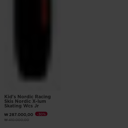
Kid's Nordic Racing
Skis Nordic X-Ium
Skating Wcs Jr
₩ 287.000,00
-30%
이전 가격 (insert amount)원 대비
(insert amount)원으로 가격 인하
₩ 410.000,00