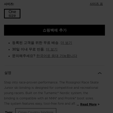
사이즈 표
사이즈:
One
size
Size
쇼핑백에 추가
One
size
등록된 고객을 위한 무료 배송.
더 보기
selected
30일 이내 무료 반품.
더 보기
문의해주세요?
한국어로 응대 가능합니다
설명
Step into race-proven performance. The Rossignol Race Skate
Junior ski binding is designed for competitive and recreational
young racers. Built on the Turnamic® Nordic system, the
binding is compatible with all NNN® and Prolink® boot soles.
The system features easy, tool-free fore and aft adjustability
...
Read More
for customized performance based on snow conditions. A
Tags:
Cross Country bindings