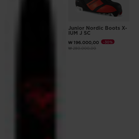
Junior Nordic Boots X-
Ki
IUM J SC
JU
₩ 196.000,00
-30%
₩ 
)원으로 가격 인하
이전 가격 (insert amount)원 대비
(insert amount)원으로
이전 
₩ 280.000,00
₩ 7