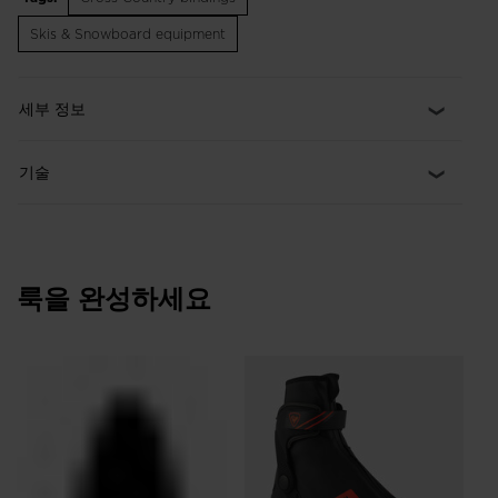
user-friendly step-in system makes for quick entry. It is only
compatible with the Turnamic® IFP plate. Easy to Use, Tunable
Skis & Snowboard equipment
Performance TURNAMIC® binding design offers easy on and off
plus tool-free adjustment to fine-tune the binding position to
meet the conditions. Quick, Tool-Free Set-Up Double Lock
세부 정보
Slider (race) and Clip Lock Slider systems offer easy
installation and adjustment on new IFP binding plate. Skate-
Specific Flex Skate Flexors offer progressive power transfer
기술
and better ski control for skating with tool-free replacement.
룩을 완성하세요