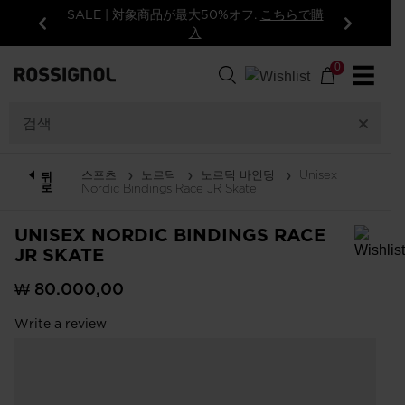
SALE | 対象商品が最大50%オフ.
こちらで購
入
이
다
전
음
0
☰
스포츠
노르딕
노르딕 바인딩
Unisex
뒤
로
Nordic Bindings Race JR Skate
UNISEX NORDIC BINDINGS RACE
JR SKATE
In order to add a product to the wishlist, please select a size
₩ 80.000,00
Write a review