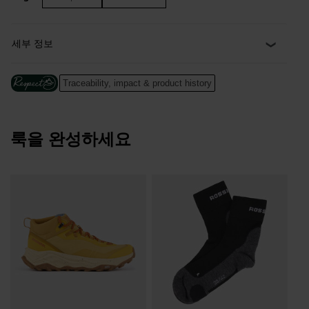
access to small essentials, and a PFC-free rain cover keeps
everything dry when unexpected showers move in. The vented
back panel breathes to keep you comfortable. External straps
세부 정보
secure a set of collapsible poles.
Secure Storage
Traceability, impact & product history
Fleece-lined pocket stores sunglasses or phone plus straps to
secure poles
Hydration Ready
룩을 완성하세요
Internal pocket for hydration bladder and tube routing (not
included)
Tr
Form-Fitting Comfort
Shoulder straps and vented back panel conform to the body
₩ 
for a snug, comfortable fit while skiing
100% Recycled
Made with 100% recycled polyester fibers