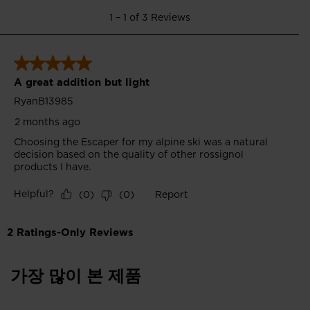
한
민
국
.
We
recommend
visiting
the
website
version
for
United
States
.
가장 많이 본 제품