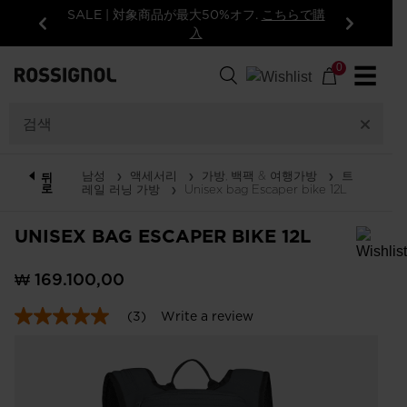
SALE | 対象商品が最大50%オフ.
こちらで購
入
이
다
전
음
0
☰
남성
액세서리
가방, 백팩 & 여행가방
트
뒤
로
레일 러닝 가방
Unisex bag Escaper bike 12L
UNISEX BAG ESCAPER BIKE 12L
In order to add a product to the wishlist, please select a size
₩ 169.100,00
(3)
Write a review
5.0
out
of
5
stars,
average