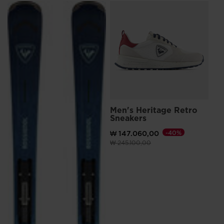
SE
₩ 
Men's Heritage Retro
Sneakers
₩ 147.060,00
-40%
이전 가격 (insert amount)원 대비
(insert amount)원으로 
₩ 245.100,00