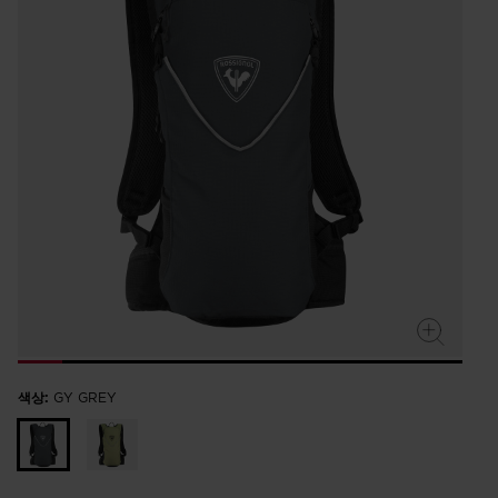
rating
value.
Read
3
Reviews.
Same
page
link.
색상:
GY GREY