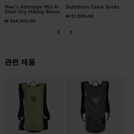
Men's Altiridge Mid R-
Sidelhorn Crew Socks
Shell Dry Hiking Shoes
₩ 32.000,00
₩ 304.300,00
관련 제품
Un
to
₩ 