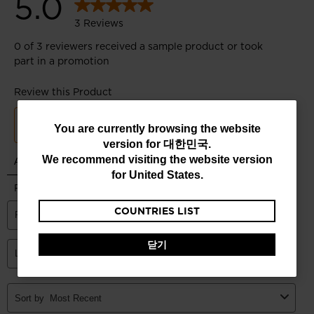
You
You are currently browsing the website
version for
대한민국
.
are
We recommend visiting the website version
currently
for
United States
.
browsing
COUNTRIES LIST
the
website
닫기
version
for
대