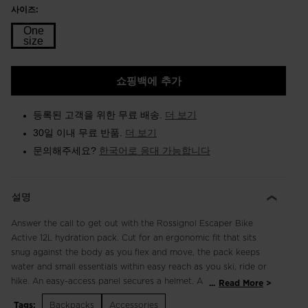
사이즈:
One
size
Size
쇼핑백에 추가
One
size
등록된 고객을 위한 무료 배송.
더 보기
selected
30일 이내 무료 반품.
더 보기
문의해주세요?
한국어로 응대 가능합니다
설명
Answer the call to get out with the Rossignol Escaper Bike
Active 12L hydration pack. Cut for an ergonomic fit that sits
snug against the body as you flex and move, the pack keeps
water and small essentials within easy reach as you ski, ride or
hike. An easy-access panel secures a helmet. A fleece-lined
...
Read More
pocket keeps goggles secure. Hipbelt pocket offers quick
Tags:
Backpacks
Accessories