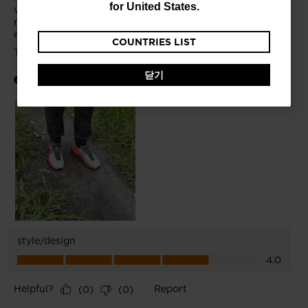
currently
for
United States
.
browsing
COUNTRIES LIST
the
website
닫기
version
for
대
한
민
국
.
We
recommend
visiting
the
website