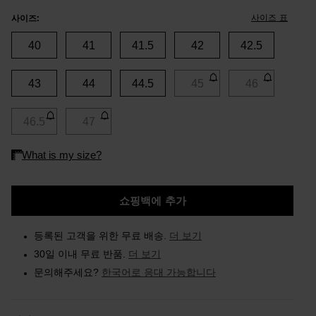
사이즈 표
사이즈:
40
41
41.5
42
42.5
43
44
44.5
45
46
46.5
47
쇼핑백에 추가
등록된 고객을 위한 무료 배송.
더 보기
30일 이내 무료 반품.
더 보기
문의해주세요?
한국어로 응대 가능합니다