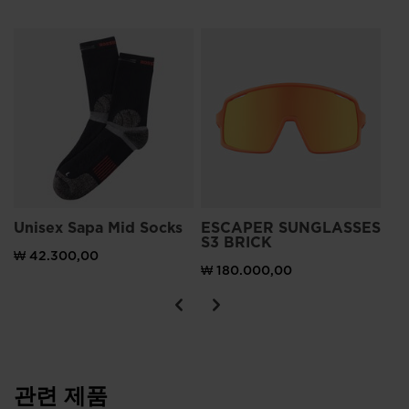
Me
Pa
₩ 
Unisex Sapa Mid Socks
ESCAPER SUNGLASSES
S3 BRICK
₩ 42.300,00
₩ 180.000,00
관련 제품