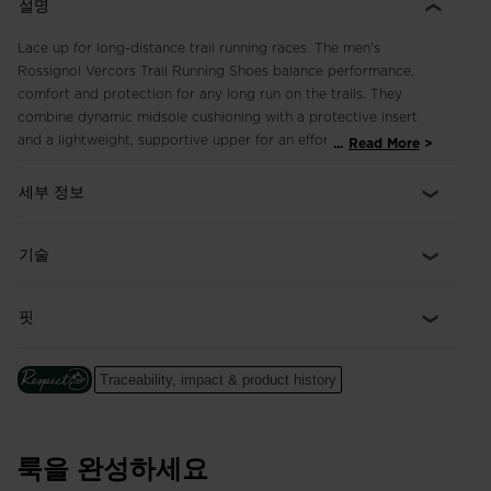
설명
Lace up for long-distance trail running races. The men's
Rossignol Vercors Trail Running Shoes balance performance,
comfort and protection for any long run on the trails. They
combine dynamic midsole cushioning with a protective insert
and a lightweight, supportive upper for an effortless stride
...
Read More
where every step feels as good as the first. Our Duragrip Ultra
outsole uses a long-lasting endurance rubber compound with
세부 정보
4mm lugs for secure footing across mixed terrain.
기술
핏
Traceability, impact & product history
룩을 완성하세요