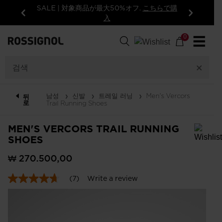
SALE | 対象商品が最大50%オフ.
こちらで購
入
이
다
전
음
0
☰
남성
신발
트레일 러닝
Men's Vercors
뒤
로
Trail Running Shoes
MEN'S VERCORS TRAIL RUNNING
SHOES
In order to add a product to the wishlist, please select a size
₩ 270.500,00
(7)
Write a review
4.7
out
of
5
stars,
average