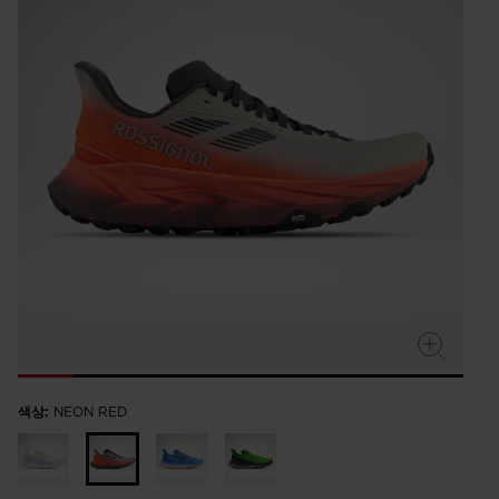
rating
value.
Read
7
Reviews.
Same
page
link.
색상:
NEON RED