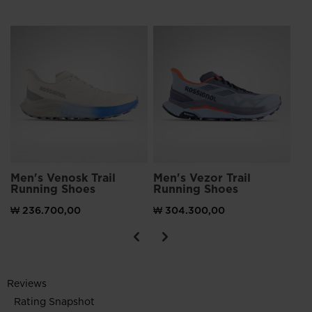
Me
Dr
₩ 
Men's Venosk Trail
Men's Vezor Trail
Running Shoes
Running Shoes
₩ 236.700,00
₩ 304.300,00