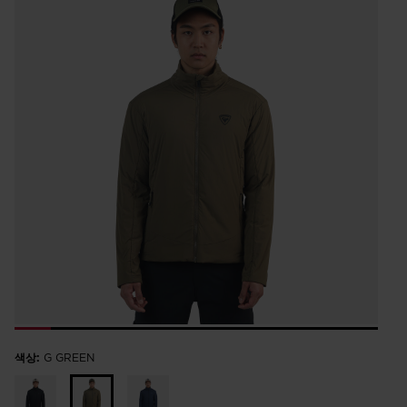
amount)
가
stars,
원
격
average
rating
대
인
value.
비
하
Read
12
Reviews.
Same
page
link.
색상:
G GREEN