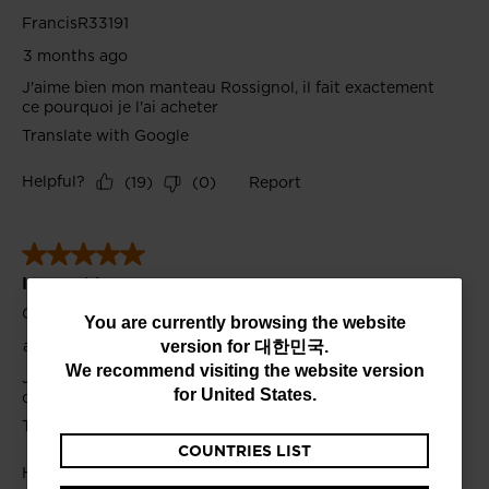
You
You are currently browsing the website
version for
대한민국
.
are
We recommend visiting the website version
currently
for
United States
.
browsing
COUNTRIES LIST
the