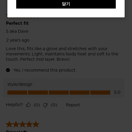
website
닫기
version
for
대
한
민
국
.
We
recommend
visiting
the
website
version
for
United