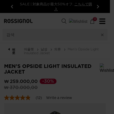
SALE | 対象商品が最大50%オフ.
こちらで購
入
이
다
전
음
0
☰
아울렛
남성
의류
Men's Opside Light
뒤
로
Insulated Jacket
MEN'S OPSIDE LIGHT INSULATED
JACKET
In order to add a product to the wishlist, please select a size
-30%
₩ 259.000,00
이
(insert
₩ 370.000,00
전
amount)
가
(12)
원
Write a review
4.9
격
으
out
of
(insert
로
5