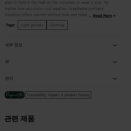
shell to hold in the heat on the mountain or wear it solo. No
matter how you enjoy cool weather, breathable synthetic
insulation offers warmth without bulk and helps regulate your
...
Read More
temperature as you warm up. Stretch fabric and pre-shaped
Tags:
Light jackets
Clothing
sleeves support natural movement.
Regular Fit
세부 정보
Cut for a classic fit with room for comfort. Allows for freedom
of movement and some layering.
핏
Freedom of Movement
Fabric with just the right amount of stretch for easy
movement
관리
Lightweight, Breathable, and Recycled Warmth
Breathable PrimaLoft® Black insulation keeps you warm even
Traceability, impact & product history
in wet conditions and features 100% post-consumer recycled
insulation made from plastic bottles. GRS Certified (Global
Recycled Standard)
관련 제품
PFC-Free Water-Repellency