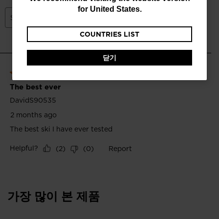
currently
for
United States
.
browsing
COUNTRIES LIST
the
website
닫기
version
for
대
한
민
국
.
We
recommend
visiting
가장 많이 본 제품
the
website