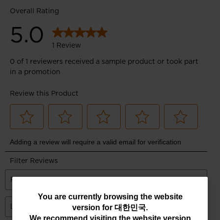
You
You are currently browsing the website
version for
대한민국
.
are
We recommend visiting the website version