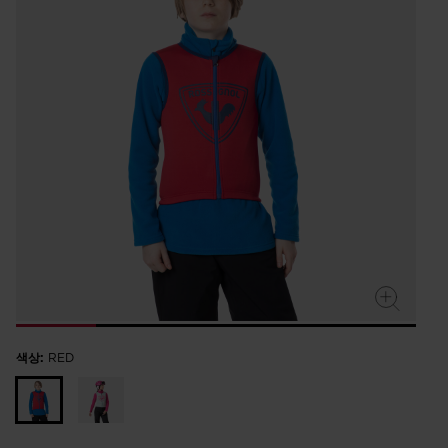
rating
value.
Read
a
Review.
Same
page
link.
색상:
RED