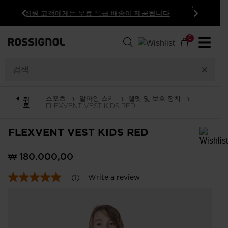
SALE | 対象商品が最大50%オフ.
こちらで購
됩니다
入
이
다
전
음
0
☰
스포츠
알파인 스키
헬멧 및 보호 장치
뒤
로
FLEXVENT VEST KIDS RED
FLEXVENT VEST KIDS RED
In order to add a product to the wishlist, please select a size
₩ 180.000,00
(1)
Write a review
5.0
out
of
5
stars,
average