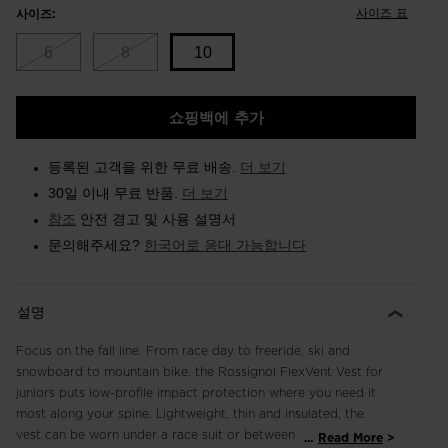
사이즈 표
사이즈:
6
8
10
Size
쇼핑백에 추가
10
selected
등록된 고객을 위한 무료 배송.
더 보기
30일 이내 무료 반품.
더 보기
참조
안전 경고 및 사용 설명서
문의해주세요?
한국어로 응대 가능합니다
설명
Focus on the fall line. From race day to freeride, ski and
snowboard to mountain bike, the Rossignol FlexVent Vest for
juniors puts low-profile impact protection where you need it
most along your spine. Lightweight, thin and insulated, the
vest can be worn under a race suit or between your regular ski
...
Read More