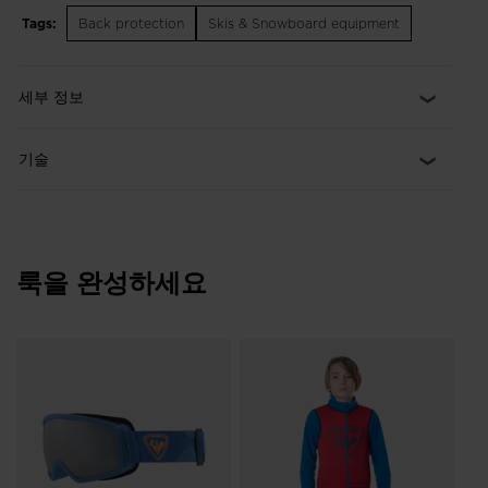
layers. The flexible design lets you move and bend without
Tags:
Back protection
Skis & Snowboard equipment
restriction. It adds peace of mind and a layer of warmth to any
ski day or mountain bike ride with a moisture-wicking design
to keep you dry and comfortable. It's so easy to pull on and
세부 정보
zip up, there's no reason to ski or ride without it.
기술
룩을 완성하세요