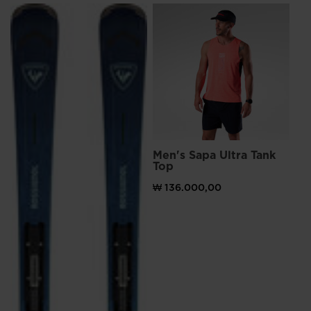
version
Me
Ru
for
₩ 
United
t)원으로 가격 인하
States
.
Men's Sapa Ultra Tank
Top
₩ 136.000,00