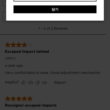
website
닫기
version
for
대
한
민
국
.
We
recommend
visiting
the
website
version
for
United