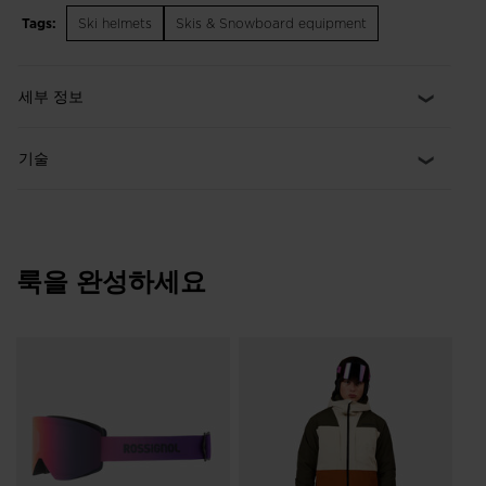
IMPACTS helmet technology with a lightweight, breathable
Tags:
Ski helmets
Skis & Snowboard equipment
design for mountaineering pursuits. Durable Protection
IMPACTS technology features expanded polypropylene to
increase durability over the course of regular day-to-day use
세부 정보
and help the helmet retain protective shock absorption
properties longer Lightweight Glue-on polycarbonate shell
creates an extra lightweight helmet design Built-in Air
기술
Circulation Airflow vents work with ventilation channels
between liner layers to maintain constant air circulation
without cold spots or direct contact with the head Adjustable
Fit The Dial R-Fit system allows for more fit adjustability and is
designed to maximize helmet comfort, support and protection
룩을 완성하세요
Glove-Friendly Buckle Fidlock® ultra-fast magnetic closure
system allows for easy fastening and unfastening of your
helmet buckle with or without gloves Triple-Certified Helmet
meets global alpine ski certifications CE-EN1077 and ASTM F-
Me
2040 plus international mountaineering certification CE-
Fl
EN12492
₩ 
t)원으로 가격 인하
이전 
₩ 2