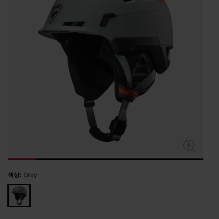
rating
value.
Read
2
Reviews.
Same
page
link.
색상:
Grey