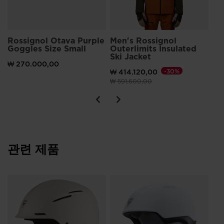
Rossignol Otava Purple
Men's Rossignol
Goggles Size Small
Outerlimits Insulated
Ski Jacket
₩ 270.000,00
₩ 414.120,00
-30%
이전 가격 (insert amount)원 대비
(insert amount)원으로
₩ 591.600,00
관련 제품
Un
Vi
Ph
₩ 