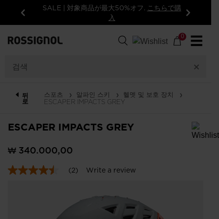
SALE | 対象商品が最大50%オフ.
こちらで購
入
이
다
전
음
0
☰
스포츠
알파인 스키
헬멧 및 보호 장치
뒤
로
ESCAPER IMPACTS GREY
ESCAPER IMPACTS GREY
In order to add a product to the wishlist, please select a size
₩ 340.000,00
(2)
Write a review
4.5
out
of
5
stars,
average