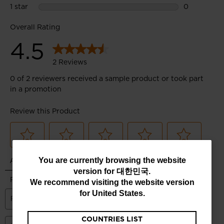
You
You are currently browsing the website
version for
대한민국
.
are
We recommend visiting the website version
currently
for
United States
.
browsing
COUNTRIES LIST
the