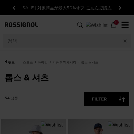
SALE | 対象商品が最大50%オフ.
こちらで購入
이
다
54
전
음
상
0
☰
품
GENDER
CATEGORY
뒤로
스포츠
하이킹
의류 & 액세서리
톱스 & 셔츠
톱스 & 셔츠
SIZE
PRICE
사
54
상품
FILTER
용
색상
가
능
한
OFF
항