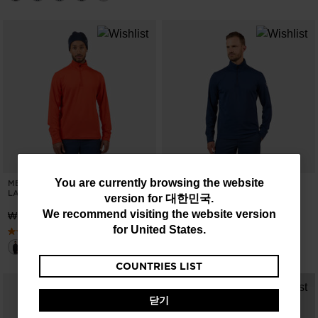
You
You are currently browsing the website
MEN'S STRETCH HALF-ZIP MID
MEN'S STRETCH HALF-ZIP MID
LAYER
LAYER
version for
대한민국
.
are
We recommend visiting the website version
₩ 135.300,00
₩ 135.300,00
currently
for
United States
.
browsing
COUNTRIES LIST
the
website
닫기
version