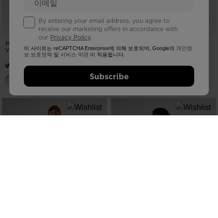
By entering your email address, you agree to
receive our marketing offers in accordance with
our
Privacy Policy
.
MEN'S SHORT SLEEVE
MEN'S SAPA ULTRA TANK TOP
이 사이트는 reCAPTCHA Enterprise에 의해 보호되며, Google의
개인정
VENTILATION SHIRT
보 보호정책
및
서비스 약관
이 적용됩니다.
₩ 136.000,00
₩ 194.000,00
Subscribe
MEN'S SHORT SLEEVE
MEN'S HIKING TEE
VENTILATION SHIRT