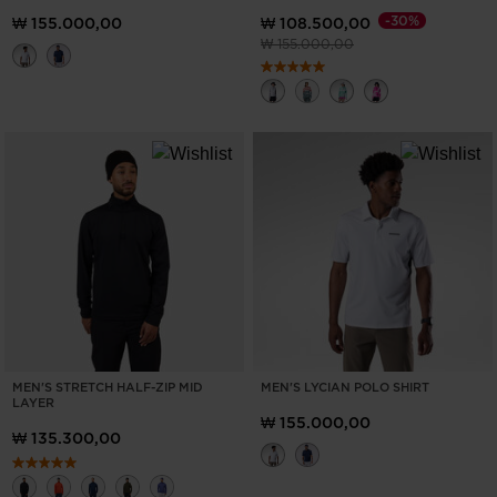
-30%
₩ 155.000,00
₩ 108.500,00
이전 가격 (insert amount)원 대비
(insert amount)원
₩ 155.000,00
MEN'S STRETCH HALF-ZIP MID
MEN'S LYCIAN POLO SHIRT
LAYER
₩ 155.000,00
₩ 135.300,00