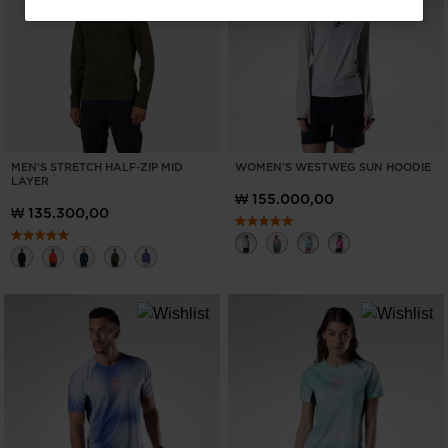
for
대
한
민
국
.
We
MEN'S STRETCH HALF-ZIP MID
WOMEN'S WESTWEG SUN HOODIE
LAYER
recommend
₩ 155.000,00
₩ 135.300,00
visiting
the
website
version
for
United
States
.