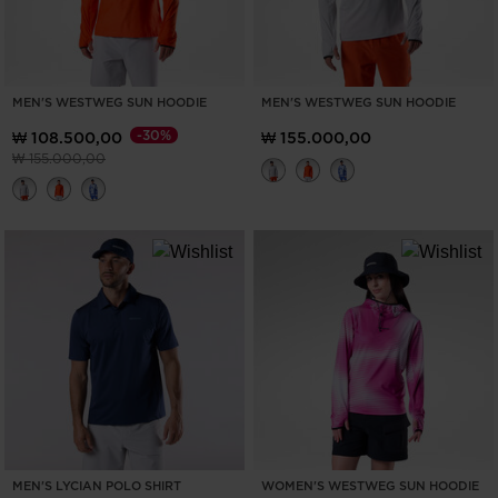
MEN'S WESTWEG SUN HOODIE
MEN'S WESTWEG SUN HOODIE
-30%
₩ 108.500,00
₩ 155.000,00
이전 가격 (insert amount)원 대비
(insert amount)원으로 가격 인하
₩ 155.000,00
MEN'S LYCIAN POLO SHIRT
WOMEN'S WESTWEG SUN HOODIE