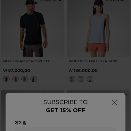
MEN'S GRAPHIC ACTIVE TEE
WOMEN'S SAPA ULTRA TANK
₩ 87.000,00
₩ 136.000,00
×
SUBSCRIBE TO
GET 15% OFF
이메일