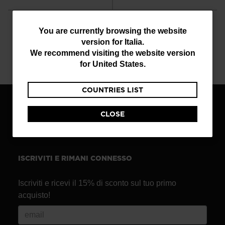
You
You are currently browsing the website
version for
Italia
.
are
We recommend visiting the website version
SERVIZIO CLIENTI
DOMANDE?
currently
for
United States
.
anche su Whatsapp
leggi le nostre FAQ
browsing
COUNTRIES LIST
the
website
CLOSE
TROVA UN NEGOZIO
version
for
Italia
.
ISCRIVITI E RIMANI CONNESSO
We
recommend
Iscriviti e ricevi il 15% di sconto sul tuo primo
acquisto!
visiting
the