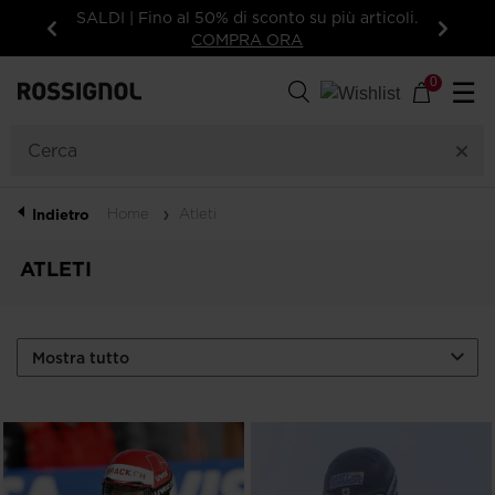
15% di sconto sul tuo primo ordine: iscriviti
alla newsletter!
Indietro
Avanti
0
☰
Home
Atleti
Indietro
ATLETI