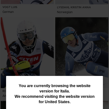
VOGT LUIS
LYSDAHL KRISTIN ANNA
German
Norwegian
You
You are currently browsing the website
version for
Italia
.
ROMANOV DASHA
ALLIOD BENJAMIN
are
American
Italian
We recommend visiting the website version
currently
for
United States
.
browsing