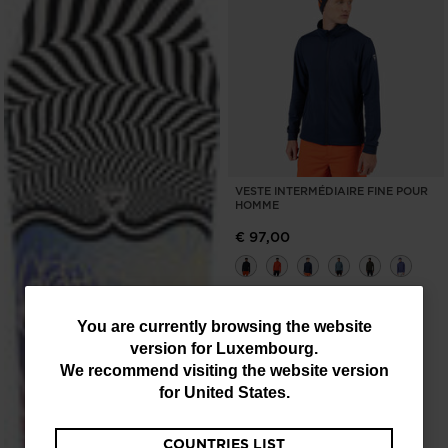
VESTE INTERMÉDIAIRE FINE POUR
HOMME
€ 97,00
You
You are currently browsing the website
version for
Luxembourg
.
are
We recommend visiting the website version
currently
for
United States
.
browsing
COUNTRIES LIST