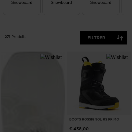
Snowboard
Snowboard
Snowboard
P
EFFACER
APPLIQUER
271
Produits
FILTRER
BOOTS ROSSIGNOL RS PRIMO
€ 438,00