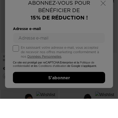
×
ABONNEZ-VOUS POUR
BÉNÉFICIER DE
15% DE RÉDUCTION !
Adresse e-mail
En saisissant votre adresse e-mail, vous acceptez
de recevoir nos offres marketing conformément à
VESTE INTERMÉDIAIRE FINE POUR
COUCHE INTERMÉDIAIRE
nos
Données Personnelles
.
HOMME
EXTENSIBLE À DEMI-ZIP POUR
Ce site est protégé par reCAPTCHA Enterprise et la
Politique de
HOMMES
confidentialité
et les
Conditions d'utilisation
de Google s'appliquent.
€ 97,00
€ 78,00
S'abonner