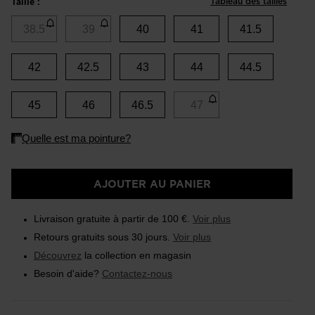
Tableau des tailles
Taille :
38.5
39
40
41
41.5
42
42.5
43
44
44.5
45
46
46.5
47
AJOUTER AU PANIER
Livraison gratuite à partir de 100 €.
Voir plus
Retours gratuits sous 30 jours.
Voir plus
Découvrez
la collection en magasin
Besoin d'aide?
Contactez-nous