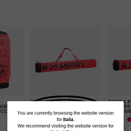
BORSA PORTA SCI
BORSA P
NISEX
BAMBINO HERO 170 CM
HERO PE
ICCOLO
ESTENSIB
You
You are currently browsing the website version
-25%
€ 71,25
for
Italia
.
€ 78,75
Prezzo ridotto da
a
€ 95,00
are
Prezzo ridot
a
€ 105,00
We recommend visiting the website version for