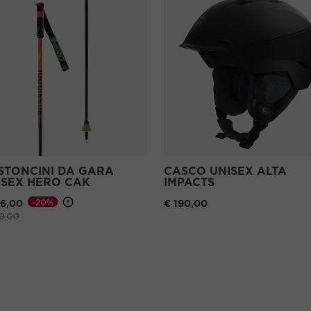
STONCINI DA GARA
CASCO UNISEX ALTA
ISEX HERO CAK
IMPACTS
-20%
76,00
€ 190,00
zo ridotto da
a
0,00