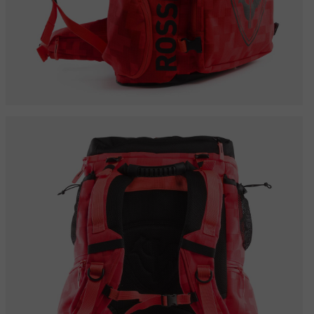
accessori
rso nordico
Tracciabilità dei prodotti
Racing
Zaini e valigie
rso sci alpinismo
Sci con difetto estetico
Bici
board
Upcycled products
On Piste
li di
100.000 alberi entro il
enzione
2030