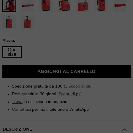
Boutiques
link
alla
Outlet
pagina.
Trova un negozio
App On Piste
Misura:
One
size
Taglia
AGGIUNGI AL CARRELLO
One
size
Spedizione gratuita da 100 €.
Scopri di più
selected
Resi gratuiti in 30 giorni.
Scopri di più
Trova
la collezione in negozio
Contattaci
per mail, telefono o WhatsApp
DESCRIZIONE