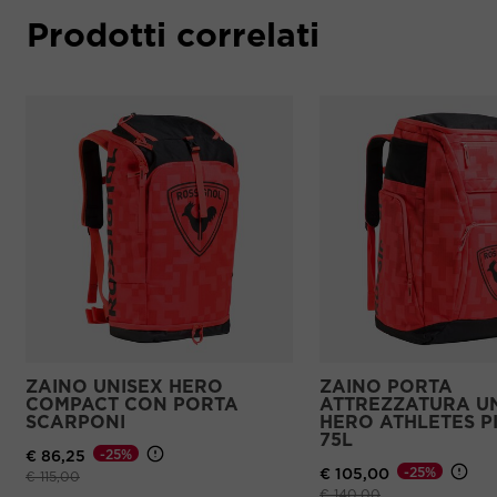
Prodotti correlati
ZAINO UNISEX HERO
ZAINO PORTA
COMPACT CON PORTA
ATTREZZATURA U
SCARPONI
HERO ATHLETES P
75L
-25%
€ 86,25
-25%
€ 105,00
Prezzo ridotto da
a
€ 115,00
Prezzo ridotto da
a
€ 140,00