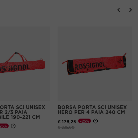
ORTA SCI UNISEX
BORSA PORTA SCI UNISEX
R 2/3 PAIA
HERO PER 4 PAIA 240 CM
ILE 190-221 CM
-25%
€ 176,25
-25%
Prezzo ridotto da
a
€ 235,00
to da