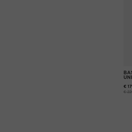
BA
UN
€ 1
Prez
€ 22