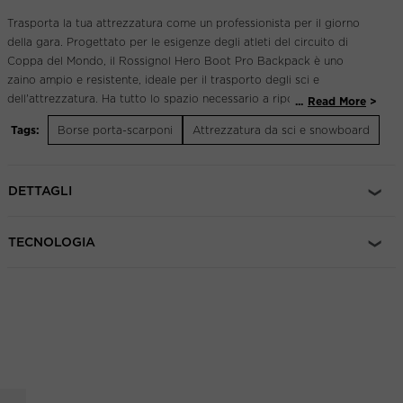
Trasporta la tua attrezzatura come un professionista per il giorno
della gara. Progettato per le esigenze degli atleti del circuito di
Coppa del Mondo, il Rossignol Hero Boot Pro Backpack è uno
zaino ampio e resistente, ideale per il trasporto degli sci e
dell'attrezzatura. Ha tutto lo spazio necessario a riporre
...
Read More
l'occorrente per la gara o per qualsiasi giornata in montagna.
Tags:
Borse porta-scarponi
Attrezzatura da sci e snowboard
Questo modello capiente include uno scomparto riservato al casco
e alla maschera, due tasche esterne e staffe esterne per gli scarponi.
L'ampio scomparto principale offre spazio per strati aggiuntivi e un
DETTAGLI
cambio di vestiti, mentre il fondo impermeabile in tela cerata
protegge il contenuto dello zaino dall'umidità, anche quando
appoggiato sul bagnato o sulla neve.
TECNOLOGIA
Resistenza a lunga durata
Il robusto poliestere ripstop da 600 denari è dotato di rivestimento
impermeabile
Design ergonomico
Gli spallacci anatomici, il cinturino sullo sterno e il pannello dorsale
imbottito consentono di trasportare lo zaino a mani libere