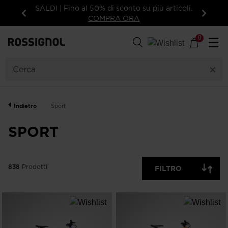
ù articoli.
15% di sconto sul tuo primo ordine: iscriviti
alla newsletter!
Indietro
Avanti
838
Prodotti
0
☰
GENERE
CATEGORIA
Indietro
Sport
TAGLIA
SPORT
PREZZO
838
Prodotti
FILTRO
COLORE
MOSTRA
SOLO
OFF
DISPONIBILI