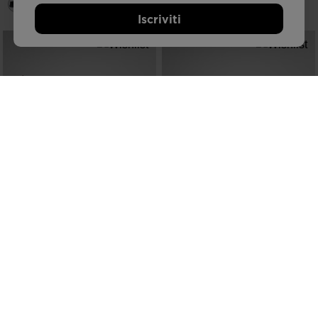
Iscriviti
NUOVA COLLEZIONE SS26
NUOVA COLLEZIONE SS26
SCARPE DA TREKKING ALTIRIDGE
SCARPE DA TRAIL RUNNING
BASSE UOMO
VERCORS UOMO
€ 140,00
€ 160,00