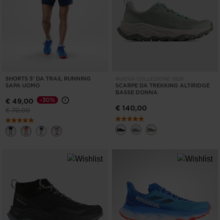
United
States
.
SHORTS 5' DA TRAIL RUNNING
NUOVA COLLEZIONE SS26
SAPA UOMO
SCARPE DA TREKKING ALTIRIDGE
BASSE DONNA
-30%
€ 49,00
€ 140,00
Prezzo ridotto da
a
€ 70,00