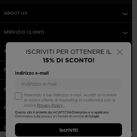
ABOUT US
SERVIZIO CLIENTI
×
ISCRIVITI PER OTTENERE IL
AREA LEGALE
15% DI SCONTO!
PAGAMENTI ACCETTATI
Indirizzo e-mail
APPS
Inserendo il tuo indirizzo e-mail, accetti di ricevere
le nostre offerte di marketing in conformità con la
nostra
Privacy Policy
.
PARTNERS
Questo sito è protetto da reCAPTCHA Enterprise e si applicano
l'Informativa sulla privacy
e i
Termini di servizio
di Google.
Italia | italiano
Iscriviti