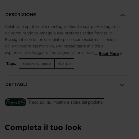
DESCRIZIONE
Celebra lo spirito della montagna. Queste scarpe Heritage blu
da uomo rendono omaggio alle profonde radici francesi di
Rossignol, con la loro pregiata pelle scamosciata e l'iconico
gallo tricolore del marchio. Per passeggiare in città o
esplorare un villaggio di montagna, la loro morbida
...
Read More
ammortizzazione ti manterrà leggero sui piedi.
Tags:
Sneakers basse
Scarpe
Classiche e traspiranti
La tomaia in rete 3D e la pelle scamosciata portano
DETTAGLI
traspirabilità allo stile classico per un comfort che dura tutto il
giorno.
Tracciabilità, impatto e storia del prodotto
Comfort ammortizzato
La morbida intersuola in EVA ammortizza ogni passo per un
comfort duraturo.
Completa il tuo look