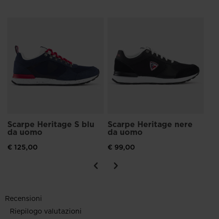
Sc
u
a
€ 
Scarpe Heritage S blu
Scarpe Heritage nere
da uomo
da uomo
€ 125,00
€ 99,00