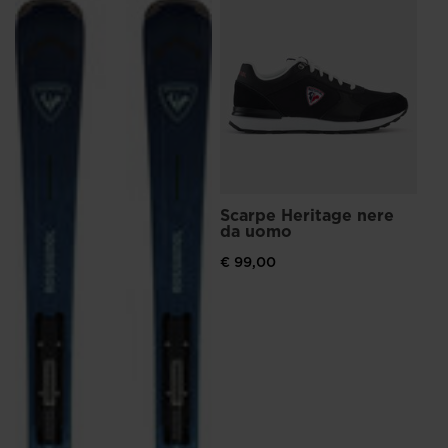
Sc
Ch
ma
€ 
Scarpe Heritage nere
da uomo
€ 99,00