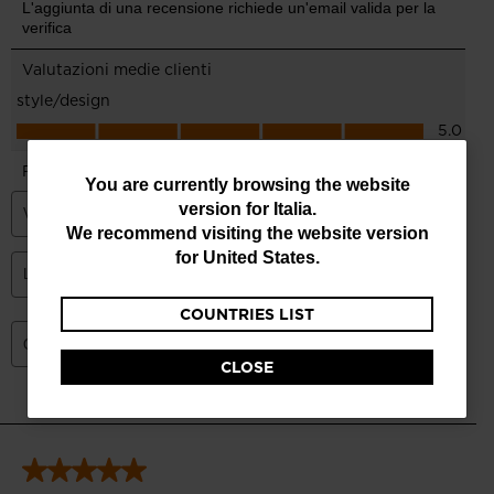
You
You are currently browsing the website
version for
Italia
.
are
We recommend visiting the website version
currently
for
United States
.
browsing
COUNTRIES LIST
the
website
CLOSE
version
for
Italia
.
We