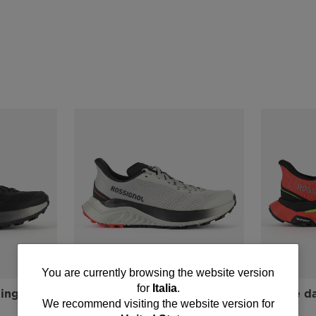
You
You are currently browsing the website version
for
Italia
.
ning
Scarpe da trail running
Scarpe da
are
Venosk uomo
donna
We recommend visiting the website version for