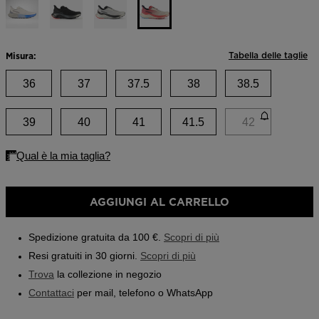
Boutiques
link
alla
Outlet
pagina.
Trova un negozio
Tabella delle taglie
Misura:
App On Piste
36
37
37.5
38
38.5
39
40
41
41.5
42
AGGIUNGI AL CARRELLO
Spedizione gratuita da 100 €.
Scopri di più
Resi gratuiti in 30 giorni.
Scopri di più
Trova
la collezione in negozio
Contattaci
per mail, telefono o WhatsApp