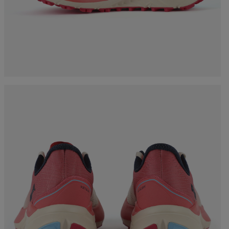
accessori
rso nordico
Tracciabilità dei prodotti
Racing
Zaini e valigie
rso sci alpinismo
Sci con difetto estetico
Bici
board
Upcycled products
On Piste
li di
100.000 alberi entro il
enzione
2030