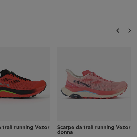
ottimale di comfort e prestazioni
Materiali riciclati
Capo realizzato con materiali riciclati per contribuire a ridurre l'uso
di materie prime
 trail running Vezor
Scarpe da trail running Vezor
donna