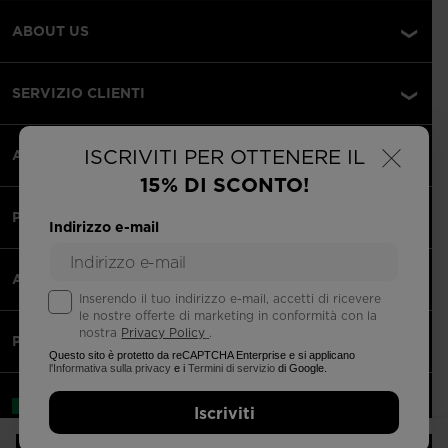
ABOUT US
SERVIZIO CLIENTI
×
ISCRIVITI PER OTTENERE IL
AREA LEGALE
15% DI SCONTO!
PAGAMENTI ACCETTATI
Indirizzo e-mail
APPS
Inserendo il tuo indirizzo e-mail, accetti di ricevere
le nostre offerte di marketing in conformità con la
nostra
Privacy Policy
.
PARTNERS
Questo sito è protetto da reCAPTCHA Enterprise e si applicano
l'Informativa sulla privacy
e i
Termini di servizio
di Google.
Italia | italiano
Iscriviti
©2026 Gruppo Rossignol