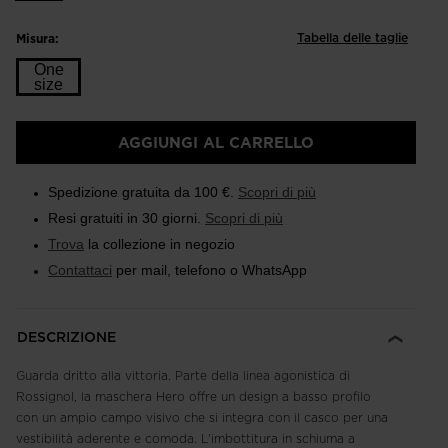
Tabella delle taglie
Misura:
One
size
Taglia
AGGIUNGI AL CARRELLO
One
size
Spedizione gratuita da 100 €.
Scopri di più
selected
Resi gratuiti in 30 giorni.
Scopri di più
Trova
la collezione in negozio
Contattaci
per mail, telefono o WhatsApp
DESCRIZIONE
Guarda dritto alla vittoria. Parte della linea agonistica di
Rossignol, la maschera Hero offre un design a basso profilo
con un ampio campo visivo che si integra con il casco per una
vestibilità aderente e comoda. L'imbottitura in schiuma a