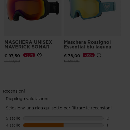
MASCHERA UNISEX
Maschera Rossignol
MAVERICK SONAR
Essential blu laguna
€ 97,50
-35%
€ 78,00
-35%
Prezzo ridotto da
a
Prezzo ridotto da
a
€ 150,00
€ 120,00