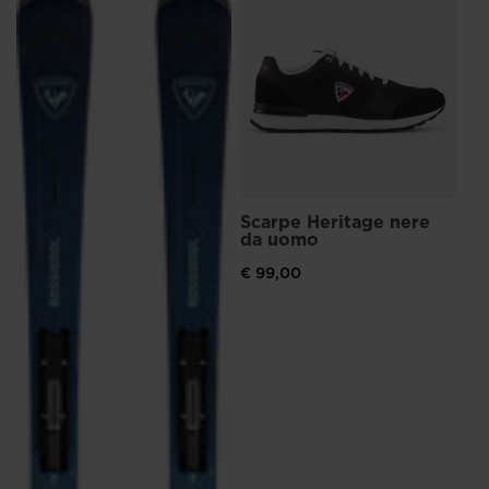
Sc
Ch
ma
€ 
Scarpe Heritage nere
da uomo
€ 99,00