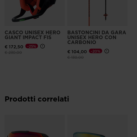
CASCO UNISEX HERO
BASTONCINI DA GARA
GIANT IMPACT FIS
UNISEX HERO CON
CARBONIO
€ 172,50
-25%
€ 104,00
-20%
Prezzo ridotto da
a
€ 230,00
Prezzo ridotto da
a
€ 130,00
Prodotti correlati