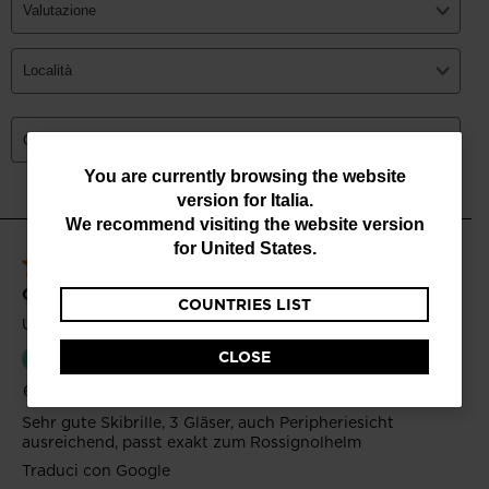
You
You are currently browsing the website
version for
Italia
.
are
We recommend visiting the website version
currently
for
United States
.
browsing
COUNTRIES LIST
the
website
CLOSE
version
for
Italia
.
We