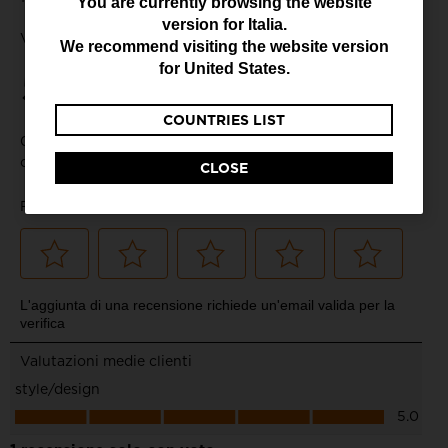
You
You are currently browsing the website
version for
Italia
.
are
We recommend visiting the website version
currently
for
United States
.
browsing
COUNTRIES LIST
the
website
CLOSE
version
for
Italia
.
We
recommend
visiting
the
website
version