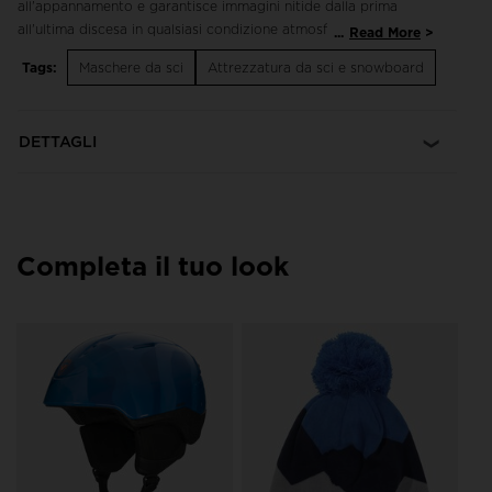
all'appannamento e garantisce immagini nitide dalla prima
all'ultima discesa in qualsiasi condizione atmosferica.
...
Read More
Tags:
Maschere da sci
Attrezzatura da sci e snowboard
Stile moderno
L'ampia lente curva offre il massimo campo visivo
conservando uno stile moderno
DETTAGLI
Sistema di aerazione integrato
La tecnologia Air Evac consente l'aerazione della maschera
incanalando ed espellendo l'aria calda causa
dell'appannamento, per una visione più nitida
Completa il tuo look
Adatta a tutte le condizioni meteo
Le lenti medie S2 assicurano una visione affidabile nelle più
svariate condizioni meteo
Pi
ju
€ 
Pre
€ 7