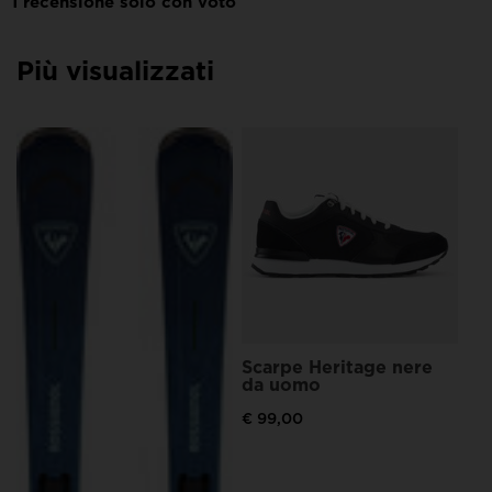
for
United
Più visualizzati
States
.
Sc
Ch
ma
€ 
Scarpe Heritage nere
da uomo
€ 99,00