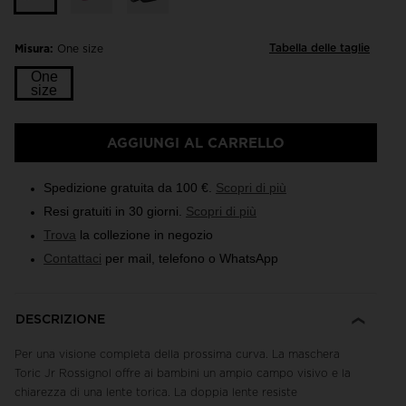
Tabella delle taglie
Misura:
One size
One
size
AGGIUNGI AL CARRELLO
Spedizione gratuita da 100 €.
Scopri di più
Resi gratuiti in 30 giorni.
Scopri di più
Trova
la collezione in negozio
Contattaci
per mail, telefono o WhatsApp
DESCRIZIONE
Per una visione completa della prossima curva. La maschera
Toric Jr Rossignol offre ai bambini un ampio campo visivo e la
chiarezza di una lente torica. La doppia lente resiste