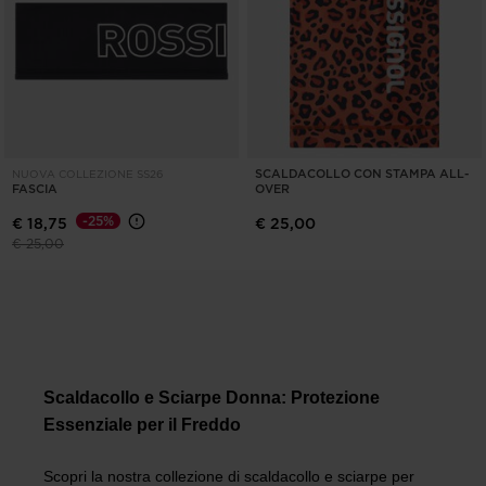
SCALDACOLLO CON STAMPA ALL-
NUOVA COLLEZIONE SS26
FASCIA
OVER
-25%
€ 18,75
€ 25,00
Prezzo ridotto da
a
€ 25,00
Scaldacollo e Sciarpe Donna: Protezione
Essenziale per il Freddo
Scopri la nostra collezione di scaldacollo e sciarpe per