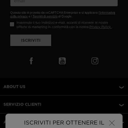
Questo sito è protetto da reCAPTCHA Enterprise e si applicano
l'Informativa
sulla privacy
e i
Termini di servizio
di Google.
Inserendo il tuo indirizzo e-mail, accetti di ricevere le nostre
offerte di marketing in conformità con la nostra
Privacy Policy
.
ISCRIVITI
ABOUT US
SERVIZIO CLIENTI
×
ISCRIVITI PER OTTENERE IL
AREA LEGALE