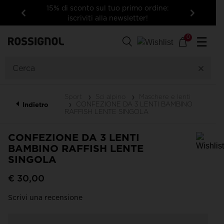
15% di sconto sul tuo primo ordine:
iscriviti alla newsletter!
Indietro
Avanti
0
☰
Sport
Sci alpino
Maschere e lenti
CONFEZIONE DA 3 LENTI BAMBINO
Indietro
RAFFISH LENTE SINGOLA
CONFEZIONE DA 3 LENTI
BAMBINO RAFFISH LENTE
SINGOLA
Per aggiungere un prodotto alla Wishlist, seleziona una taglia
€ 30,00
Scrivi una recensione