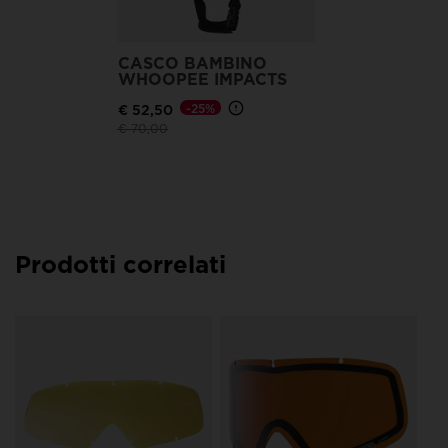
CASCO BAMBINO
WHOOPEE IMPACTS
€ 52,50
-25%
Prezzo ridotto da
a
€ 70,00
Prodotti correlati
LE
RA
DO
€ 