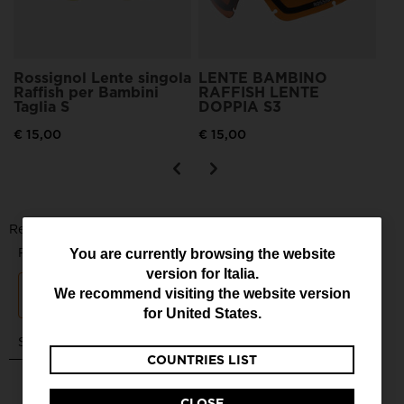
Rossignol Lente singola
LENTE BAMBINO
Raffish per Bambini
RAFFISH LENTE
Taglia S
DOPPIA S3
€ 15,00
€ 15,00
You
You are currently browsing the website
version for
Italia
.
are
We recommend visiting the website version
currently
for
United States
.
browsing
COUNTRIES LIST
the
website
CLOSE