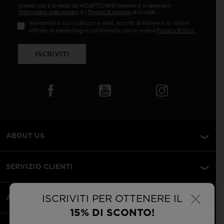
Questo sito è protetto da reCAPTCHA Enterprise e si applicano
l'Informativa sulla privacy
e i
Termini di servizio
di Google.
Inserendo il tuo indirizzo e-mail, accetti di ricevere le nostre
offerte di marketing in conformità con la nostra
Privacy Policy
.
ISCRIVITI
ABOUT US
SERVIZIO CLIENTI
×
ISCRIVITI PER OTTENERE IL
AREA LEGALE
15% DI SCONTO!