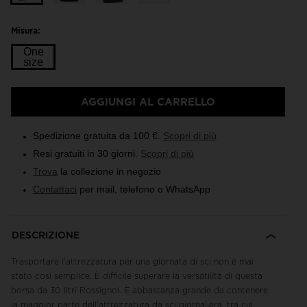
Misura:
One
size
Taglia
AGGIUNGI AL CARRELLO
One
size
Spedizione gratuita da 100 €.
Scopri di più
selected
Resi gratuiti in 30 giorni.
Scopri di più
Trova
la collezione in negozio
Contattaci
per mail, telefono o WhatsApp
DESCRIZIONE
Trasportare l'attrezzatura per una giornata di sci non è mai
stato così semplice. È difficile superare la versatilità di questa
borsa da 30 litri Rossignol. È abbastanza grande da contenere
la maggior parte dell'attrezzatura da sci giornaliera, tra cui