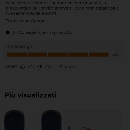
Più visualizzati
Sn
He
€ 