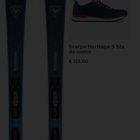
Pre
€ 1
Scarpe Heritage S blu
da uomo
€ 125,00