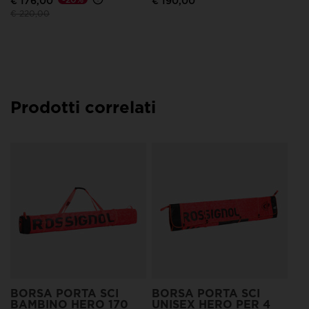
€ 176,00
€ 190,00
Prezzo ridotto da
a
€ 220,00
Prodotti correlati
TR
UN
€ 
Pre
€ 1
BORSA PORTA SCI
BORSA PORTA SCI
BAMBINO HERO 170
UNISEX HERO PER 4