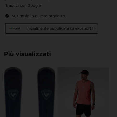
Più visualizzati
NU
Sc
Ve
€ 