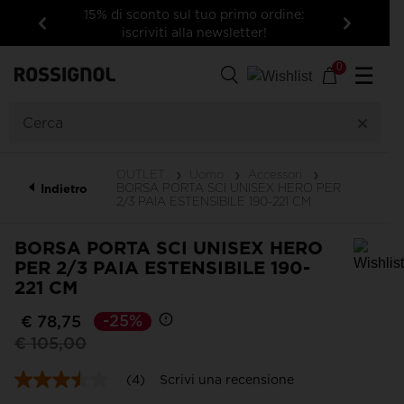
15% di sconto sul tuo primo ordine:
iscriviti alla newsletter!
Indietro
Avanti
0
☰
OUTLET
Uomo
Accessori
BORSA PORTA SCI UNISEX HERO PER
Indietro
2/3 PAIA ESTENSIBILE 190-221 CM
BORSA PORTA SCI UNISEX HERO
PER 2/3 PAIA ESTENSIBILE 190-
221 CM
Per aggiungere un prodotto alla Wishlist, seleziona una taglia
-25%
€ 78,75
Prezzo
a
€ 105,00
ridotto
da
(4)
Scrivi una recensione
3.5
stelle