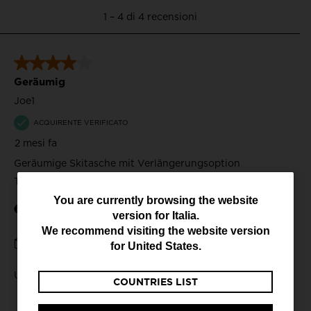
You
You are currently browsing the website
version for
Italia
.
are
We recommend visiting the website version
currently
for
United States
.
browsing
COUNTRIES LIST
the
website