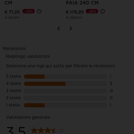
CM
PAIA 240 CM
€ 71,25
-25%
€ 176,25
-25%
Prezzo ridotto da
a
Prezzo ridotto da
a
€ 95,00
€ 235,00