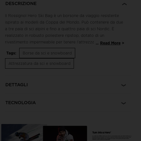
DESCRIZIONE
Il Rossignol Hero Ski Bag è un borsone da viaggio resistente
ispirato ai modelli da Coppa del Mondo. Può contenere da due
a tre paia di sci alpini e fino a quattro paia di sci Nordic. È
realizzato in robusto poliestere ripstop, dotato di un
rivestimento impermeabile per tenere l'attrezzatura all'asciutto
...
Read More
in qualsiasi condizione. Le cinghie di compressione
Tags:
Borse da sci e snowboard
stabilizzano il carico. La cerniera a tutta lunghezza facilita
l'accesso agli sci. Può contenere sci fino a 220 cm di
Attrezzatura da sci e snowboard
lunghezza.
Resistenza a lunga durata
DETTAGLI
Il robusto poliestere da 600 denari è dotato di rivestimento
impermeabile
TECNOLOGIA
Lunghezza regolabile
La lunghezza della borsa è regolabile e varia da un minimo di
190 cm a un massimo di 220 cm.
Turn into a Hero*
La collezione HERO è fatta per vincere e pensata per unire gli amanti delle gare e
dell'adrenalina. Dedicata a chi vuole superare i propri limiti e punta sempre a far
registrare tempi migliori, ti accompagna in ogni curva, dalla prima porta fino
all'ultimo sforzo prima del traguardo.