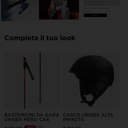
Dagli sci ad alte prestazioni all'abbigliamento tecnico e ai bagagli robusti, la linea HERO è
fatta apposta per supportare le
ambizioni
di chi vuole andare più veloce. Che tu sia un
atleta esperto, un appassionato del fine settimana o semplicemente qualcuno che vive per
il brivido della velocità e la sensazione di precisione, questo è il tuo mondo. Se misuri il
successo in centesimi di secondo o definisci il piacere in base alla velocità, sei nel
posto
giusto.
Fai tua la mentalità HERO. Cogli l'attimo. Diventa una
leggenda.
*Diventa un Eroe
SCOPRIRE
Completa il tuo look
BASTONCINI DA GARA
CASCO UNISEX ALTA
UNISEX HERO CAK
IMPACTS
-20%